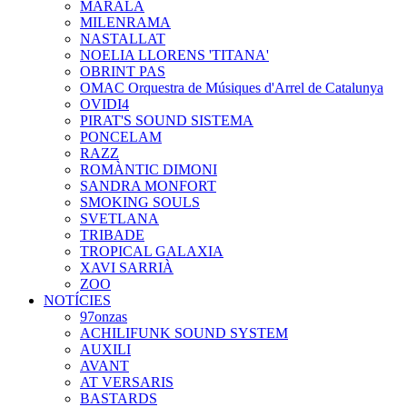
MARALA
MILENRAMA
NASTALLAT
NOELIA LLORENS 'TITANA'
OBRINT PAS
OMAC Orquestra de Músiques d'Arrel de Catalunya
OVIDI4
PIRAT'S SOUND SISTEMA
PONCELAM
RAZZ
ROMÀNTIC DIMONI
SANDRA MONFORT
SMOKING SOULS
SVETLANA
TRIBADE
TROPICAL GALAXIA
XAVI SARRIÀ
ZOO
NOTÍCIES
97onzas
ACHILIFUNK SOUND SYSTEM
AUXILI
AVANT
AT VERSARIS
BASTARDS