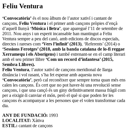
Feliu Ventura
‘Convocatòria’
és el nou àlbum de l’autor xativí i cantant de
cançons,
Feliu Ventura
i el primer amb cançons pròpies d’ençà
d’aquell llunyà
‘Música i lletra’
, que aparegué l’11 de setembre de
2011. Nou anys i un esperit incansable han mantingut a Feliu
Ventura sempre a peu del canó, amb edicions de discos especials,
directes i rareses com
‘Vers l’infinit’ (2013)
, ‘Referents’ (2014) o
‘Sessions Ferotges’ (2018, amb la banda catalana de lo-fi reggae
Xerramequ i els Aborígens)
i també estrenant-se en el camp literari
amb el seu primer llibre
‘Com un record d’infantesa’ (2015,
Sembra Llibres).
Feliu Ventura
, l’autor xativí de cançons meridional de llarga
distància i vol rasant, s’ha fet esperar amb aquesta nova
‘Convocatòria’
, però cal reconèixer que sempre torna quan més ens
calen les cançons. És cert que no pot haver-hi una revolució sense
cançons, i que una cançó és un giny definitivament massa fràgil com
per a eixigir-li canviar el món, però el què si que poden fer les
cançons és acompanyar a les persones que el volen transformar cada
dia.
ANY DE FUNDACIÓ:
1993
LOCALITAT:
Xàtiva
ESTIL:
cantant de cançons