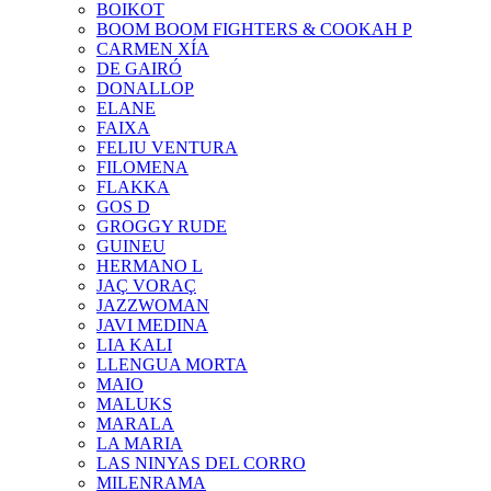
BOIKOT
BOOM BOOM FIGHTERS & COOKAH P
CARMEN XÍA
DE GAIRÓ
DONALLOP
ELANE
FAIXA
FELIU VENTURA
FILOMENA
FLAKKA
GOS D
GROGGY RUDE
GUINEU
HERMANO L
JAÇ VORAÇ
JAZZWOMAN
JAVI MEDINA
LIA KALI
LLENGUA MORTA
MAIO
MALUKS
MARALA
LA MARIA
LAS NINYAS DEL CORRO
MILENRAMA