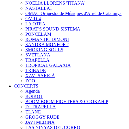
NOELIA LLORENS 'TITANA'
NASTALLAT
OMAC Orquestra de Músiques d'Arrel de Catalunya
OVIDI4
LA OTRA
PIRAT'S SOUND SISTEMA
PONCELAM
ROMÀNTIC DIMONI
SANDRA MONFORT
SMOKING SOULS
SVETLANA
TRAPELLA
TROPICAL GALAXIA
TRIBADE
XAVI SARRIÀ
ZOO
CONCERTS
Agenda
BOIKOT
BOOM BOOM FIGHTERS & COOKAH P
DJ TRAPELLA
ELANE
GROGGY RUDE
JAVI MEDINA
LAS NINYAS DEL CORRO