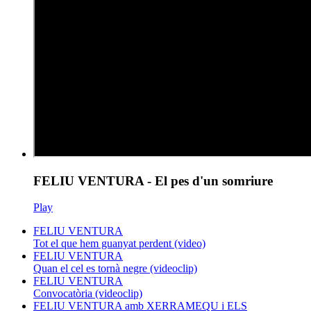
FELIU VENTURA - El pes d'un somriure
Play
FELIU VENTURA
Tot el que hem guanyat perdent (video)
FELIU VENTURA
Quan el cel es tornà negre (videoclip)
FELIU VENTURA
Convocatòria (videoclip)
FELIU VENTURA amb XERRAMEQU i ELS