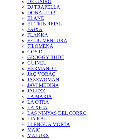
DE GAIRÓ
DJ TRAPELLA
DONALLOP
ELANE
EL TRIB REIAL
FAIXA
FLAKKA
FELIU VENTURA
FILOMENA
GOS D
GROGGY RUDE
GUINEU
HERMANO L
JAÇ VORAÇ
JAZZWOMAN
JAVI MEDINA
JALEZZ
LA MARIA
LA OTRA
LA XICA
LAS NINYAS DEL CORRO
LIA KALI
LLENGUA MORTA
MAIO
MALUKS