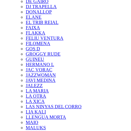
DE GAIRÓ
DJ TRAPELLA
DONALLOP
ELANE
EL TRIB REIAL
FAIXA
FLAKKA
FELIU VENTURA
FILOMENA
GOS D
GROGGY RUDE
GUINEU
HERMANO L
JAÇ VORAÇ
JAZZWOMAN
JAVI MEDINA
JALEZZ
LA MARIA
LA OTRA
LA XICA
LAS NINYAS DEL CORRO
LIA KALI
LLENGUA MORTA
MAIO
MALUKS