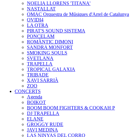
NOELIA LLORENS 'TITANA'
NASTALLAT
OMAC Orquestra de Músiques d'Arrel de Catalunya
OVIDI4
LA OTRA
PIRAT'S SOUND SISTEMA
PONCELAM
ROMÀNTIC DIMONI
SANDRA MONFORT
SMOKING SOULS
SVETLANA
TRAPELLA
TROPICAL GALAXIA
TRIBADE
XAVI SARRIÀ
ZOO
CONCERTS
Agenda
BOIKOT
BOOM BOOM FIGHTERS & COOKAH P
DJ TRAPELLA
ELANE
GROGGY RUDE
JAVI MEDINA
LAS NINYAS DEL CORRO