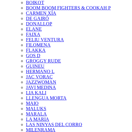
BOIKOT
BOOM BOOM FIGHTERS & COOKAH P
CARMEN XÍA
DE GAIRÓ
DONALLOP
ELANE
FAIXA
FELIU VENTURA
FILOMENA
FLAKKA
GOS D
GROGGY RUDE
GUINEU
HERMANO L
JAÇ VORAÇ
JAZZWOMAN
JAVI MEDINA
LIA KALI
LLENGUA MORTA
MAIO
MALUKS
MARALA
LA MARIA
LAS NINYAS DEL CORRO
MILENRAMA