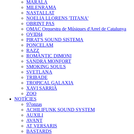
MARALA
MILENRAMA
NASTALLAT
NOELIA LLORENS 'TITANA'
OBRINT PAS
OMAC Orquestra de Músiques d'Arrel de Catalunya
OVIDI4
PIRAT'S SOUND SISTEMA
PONCELAM
RAZZ
ROMÀNTIC DIMONI
SANDRA MONFORT
SMOKING SOULS
SVETLANA
TRIBADE
TROPICAL GALAXIA
XAVI SARRIÀ
ZOO
NOTÍCIES
97onzas
ACHILIFUNK SOUND SYSTEM
AUXILI
AVANT
AT VERSARIS
BASTARDS