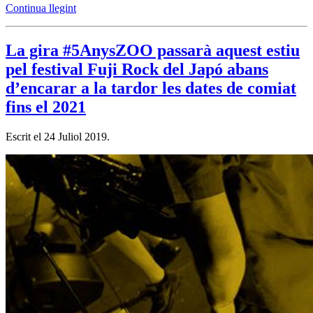
Continua llegint
La gira #5AnysZOO passarà aquest estiu
pel festival Fuji Rock del Japó abans
d’encarar a la tardor les dates de comiat
fins el 2021
Escrit el
24 Juliol 2019
.