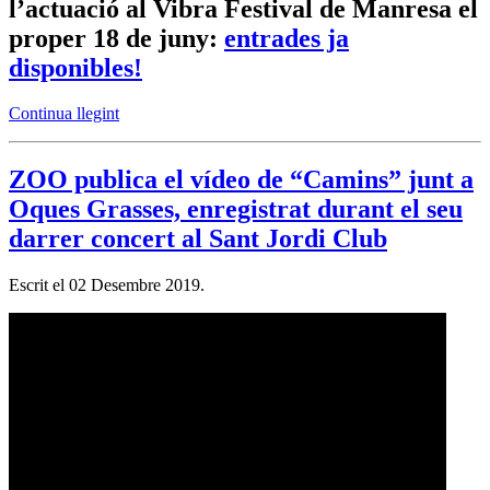
l’actuació al Vibra Festival de Manresa el
proper 18 de juny:
entrades ja
disponibles!
Continua llegint
ZOO publica el vídeo de “Camins” junt a
Oques Grasses, enregistrat durant el seu
darrer concert al Sant Jordi Club
Escrit el
02 Desembre 2019
.