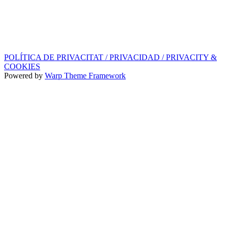
SEGELL DISCOGRÀFIC, LLICÈNCIES,
PROMOS i EDITORIAL
info@ppf.cat
POLÍTICA DE PRIVACITAT / PRIVACIDAD / PRIVACITY &
COOKIES
Powered by
Warp Theme Framework