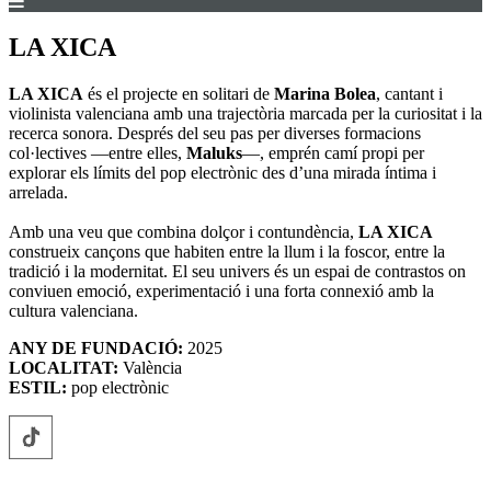
LA XICA
LA XICA
és el projecte en solitari de
Marina Bolea
, cantant i
violinista valenciana amb una trajectòria marcada per la curiositat i la
recerca sonora. Després del seu pas per diverses formacions
col·lectives —entre elles,
Maluks
—, emprén camí propi per
explorar els límits del pop electrònic des d’una mirada íntima i
arrelada.
Amb una veu que combina dolçor i contundència,
LA XICA
construeix cançons que habiten entre la llum i la foscor, entre la
tradició i la modernitat. El seu univers és un espai de contrastos on
conviuen emoció, experimentació i una forta connexió amb la
cultura valenciana.
ANY DE FUNDACIÓ:
2025
LOCALITAT:
València
ESTIL:
pop electrònic