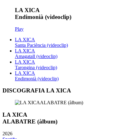
LA XICA
Endimonià (videoclip)
Play
LA XICA
Santa Paciència (videoclip)
LA XICA
Amagatall (videoclip)
LA XICA
Tarongina (videoclip)
LA XICA
Endimonià (videoclip)
DISCOGRAFIA LA XICA
LA XICA
ALABATRE (àlbum)
2026