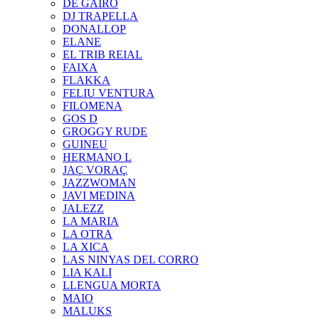
DE GAIRÓ
DJ TRAPELLA
DONALLOP
ELANE
EL TRIB REIAL
FAIXA
FLAKKA
FELIU VENTURA
FILOMENA
GOS D
GROGGY RUDE
GUINEU
HERMANO L
JAÇ VORAÇ
JAZZWOMAN
JAVI MEDINA
JALEZZ
LA MARIA
LA OTRA
LA XICA
LAS NINYAS DEL CORRO
LIA KALI
LLENGUA MORTA
MAIO
MALUKS