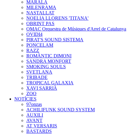
MARALA
MILENRAMA
NASTALLAT
NOELIA LLORENS 'TITANA'
OBRINT PAS
OMAC Orquestra de Músiques d'Arrel de Catalunya
OVIDI4
PIRAT'S SOUND SISTEMA
PONCELAM
RAZZ
ROMÀNTIC DIMONI
SANDRA MONFORT
SMOKING SOULS
SVETLANA
TRIBADE
TROPICAL GALAXIA
XAVI SARRIÀ
ZOO
NOTÍCIES
97onzas
ACHILIFUNK SOUND SYSTEM
AUXILI
AVANT
AT VERSARIS
BASTARDS