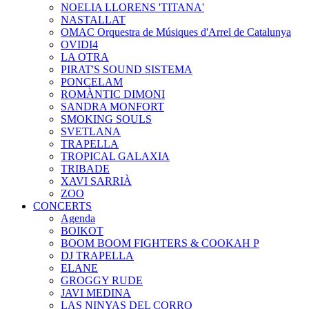
NOELIA LLORENS 'TITANA'
NASTALLAT
OMAC Orquestra de Músiques d'Arrel de Catalunya
OVIDI4
LA OTRA
PIRAT'S SOUND SISTEMA
PONCELAM
ROMÀNTIC DIMONI
SANDRA MONFORT
SMOKING SOULS
SVETLANA
TRAPELLA
TROPICAL GALAXIA
TRIBADE
XAVI SARRIÀ
ZOO
CONCERTS
Agenda
BOIKOT
BOOM BOOM FIGHTERS & COOKAH P
DJ TRAPELLA
ELANE
GROGGY RUDE
JAVI MEDINA
LAS NINYAS DEL CORRO