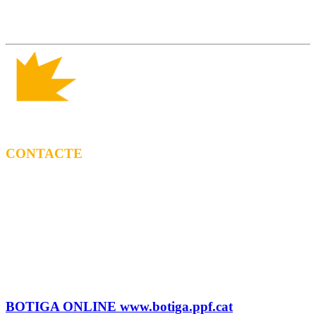
CONTACTE
CONTRACTACIÓ
Litus Tenesa (+34) 615 27 69 02 | litus@ppf.cat
Marc Escribano (+34) 660 314 015 |
marc.em@ppf.cat
contractacio@ppf.cat
BOTIGA
Tel.: (+34) 93 878 74 80 comandes@ppf.cat
BOTIGA ONLINE www.botiga.ppf.cat