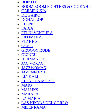
BOIKOT
BOOM BOOM FIGHTERS & COOKAH P
CARMEN XÍA
DE GAIRÓ
DONALLOP
ELANE
FAIXA
FELIU VENTURA
FILOMENA
FLAKKA
GOS D
GROGGY RUDE
GUINEU
HERMANO L
JAÇ VORAÇ
JAZZWOMAN
JAVI MEDINA
LIA KALI
LLENGUA MORTA
MAIO
MALUKS
MARALA
LA MARIA
LAS NINYAS DEL CORRO
MILENRAMA