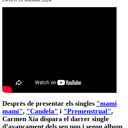
Després de presentar els singles
"mami
mami"
,
"Candela"
i
"Premenstrual"
,
Carmen Xía dispara el darrer single
d’avançament dels seu nou i segon àlbum