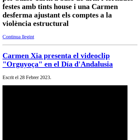
festes amb tints house i una Carmen
desferma ajustant els comptes a la
violència estructural
Continua llegint
Carmen Xia presenta el videoclip
"Orguyoça" en el Día d'Andalusia
Escrit el
28 Febrer 2023
.