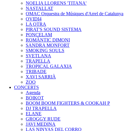
NOELIA LLORENS 'TITANA'
NASTALLAT
OMAC Orquestra de Músiques d'Arrel de Catalunya
OVIDI4
LA OTRA
PIRAT'S SOUND SISTEMA
PONCELAM
ROMÀNTIC DIMONI
SANDRA MONFORT
SMOKING SOULS
SVETLANA
TRAPELLA
TROPICAL GALAXIA
TRIBADE
XAVI SARRIÀ
ZOO
CONCERTS
Agenda
BOIKOT
BOOM BOOM FIGHTERS & COOKAH P
DJ TRAPELLA
ELANE
GROGGY RUDE
JAVI MEDINA
LAS NINYAS DEL CORRO