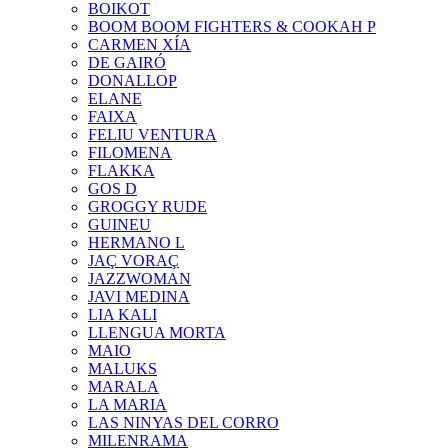
BOIKOT
BOOM BOOM FIGHTERS & COOKAH P
CARMEN XÍA
DE GAIRÓ
DONALLOP
ELANE
FAIXA
FELIU VENTURA
FILOMENA
FLAKKA
GOS D
GROGGY RUDE
GUINEU
HERMANO L
JAÇ VORAÇ
JAZZWOMAN
JAVI MEDINA
LIA KALI
LLENGUA MORTA
MAIO
MALUKS
MARALA
LA MARIA
LAS NINYAS DEL CORRO
MILENRAMA