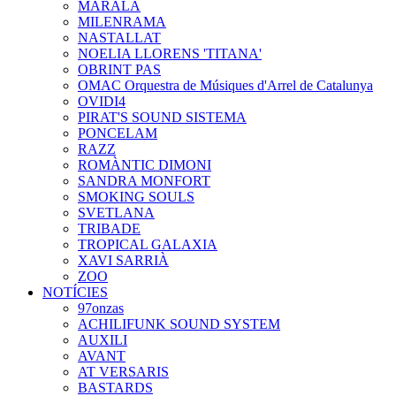
MARALA
MILENRAMA
NASTALLAT
NOELIA LLORENS 'TITANA'
OBRINT PAS
OMAC Orquestra de Músiques d'Arrel de Catalunya
OVIDI4
PIRAT'S SOUND SISTEMA
PONCELAM
RAZZ
ROMÀNTIC DIMONI
SANDRA MONFORT
SMOKING SOULS
SVETLANA
TRIBADE
TROPICAL GALAXIA
XAVI SARRIÀ
ZOO
NOTÍCIES
97onzas
ACHILIFUNK SOUND SYSTEM
AUXILI
AVANT
AT VERSARIS
BASTARDS