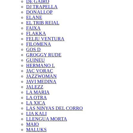
DE GAIRÓ
DJ TRAPELLA
DONALLOP
ELANE
EL TRIB REIAL
FAIXA
FLAKKA
FELIU VENTURA
FILOMENA
GOS D
GROGGY RUDE
GUINEU
HERMANO L
JAÇ VORAÇ
JAZZWOMAN
JAVI MEDINA
JALEZZ
LA MARIA
LA OTRA
LA XICA
LAS NINYAS DEL CORRO
LIA KALI
LLENGUA MORTA
MAIO
MALUKS