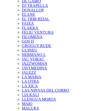
DE GAIRÓ
DJ TRAPELLA
DONALLOP
ELANE
EL TRIB REIAL
FAIXA
FLAKKA
FELIU VENTURA
FILOMENA
GOS D
GROGGY RUDE
GUINEU
HERMANO L
JAÇ VORAÇ
JAZZWOMAN
JAVI MEDINA
JALEZZ
LA MARIA
LA OTRA
LA XICA
LAS NINYAS DEL CORRO
LIA KALI
LLENGUA MORTA
MAIO
MALUKS