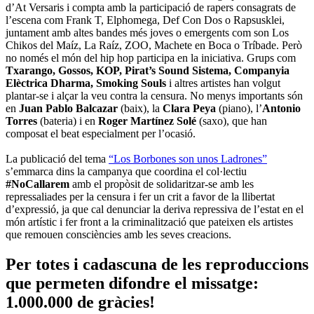
d’At Versaris i compta amb la participació de rapers consagrats de
l’escena com Frank T, Elphomega, Def Con Dos o Rapsusklei,
juntament amb altes bandes més joves o emergents com son Los
Chikos del Maíz, La Raíz, ZOO, Machete en Boca o Tríbade. Però
no només el món del hip hop participa en la iniciativa. Grups com
Txarango, Gossos, KOP, Pirat’s Sound Sistema, Companyia
Elèctrica Dharma, Smoking Souls
i altres artistes han volgut
plantar-se i alçar la veu contra la censura. No menys importants són
en
Juan Pablo Balcazar
(baix), la
Clara Peya
(piano), l’
Antonio
Torres
(bateria) i en
Roger Martínez Solé
(saxo), que han
composat el beat especialment per l’ocasió.
La publicació del tema
“Los Borbones son unos Ladrones”
s’emmarca dins la campanya que coordina el col·lectiu
#NoCallarem
amb el propòsit de solidaritzar-se amb les
repressaliades per la censura i fer un crit a favor de la llibertat
d’expressió, ja que cal denunciar la deriva repressiva de l’estat en el
món artístic i fer front a la criminalització que pateixen els artistes
que remouen consciències amb les seves creacions.
Per totes i cadascuna de les reproduccions
que permeten difondre el missatge:
1.000.000 de gràcies!