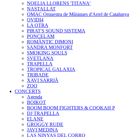
NOELIA LLORENS 'TITANA'
NASTALLAT
OMAC Orquestra de Músiques d'Arrel de Catalunya
OVIDI4
LA OTRA
PIRAT'S SOUND SISTEMA
PONCELAM
ROMÀNTIC DIMONI
SANDRA MONFORT
SMOKING SOULS
SVETLANA
TRAPELLA
TROPICAL GALAXIA
TRIBADE
XAVI SARRIÀ
ZOO
CONCERTS
Agenda
BOIKOT
BOOM BOOM FIGHTERS & COOKAH P
DJ TRAPELLA
ELANE
GROGGY RUDE
JAVI MEDINA
LAS NINYAS DEL CORRO