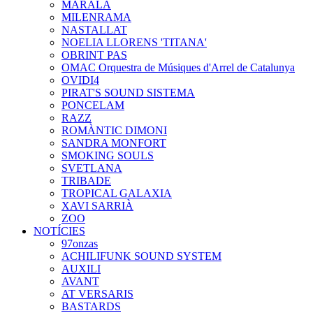
MARALA
MILENRAMA
NASTALLAT
NOELIA LLORENS 'TITANA'
OBRINT PAS
OMAC Orquestra de Músiques d'Arrel de Catalunya
OVIDI4
PIRAT'S SOUND SISTEMA
PONCELAM
RAZZ
ROMÀNTIC DIMONI
SANDRA MONFORT
SMOKING SOULS
SVETLANA
TRIBADE
TROPICAL GALAXIA
XAVI SARRIÀ
ZOO
NOTÍCIES
97onzas
ACHILIFUNK SOUND SYSTEM
AUXILI
AVANT
AT VERSARIS
BASTARDS