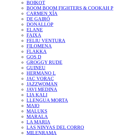
BOIKOT
BOOM BOOM FIGHTERS & COOKAH P
CARMEN XÍA
DE GAIRÓ
DONALLOP
ELANE
FAIXA
FELIU VENTURA
FILOMENA
FLAKKA
GOS D
GROGGY RUDE
GUINEU
HERMANO L
JAÇ VORAÇ
JAZZWOMAN
JAVI MEDINA
LIA KALI
LLENGUA MORTA
MAIO
MALUKS
MARALA
LA MARIA
LAS NINYAS DEL CORRO
MILENRAMA