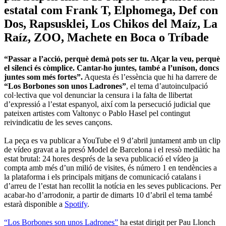
estatal com
Frank T, Elphomega, Def con
Dos, Rapsusklei, Los Chikos del Maíz, La
Raíz, ZOO, Machete en Boca
o
Tríbade
“Passar a l’acció, perquè demà pots ser tu. Alçar la veu, perquè
el silenci és còmplice. Cantar-ho juntes, també a l’uníson, doncs
juntes som més fortes”.
Aquesta és l’essència que hi ha darrere de
“Los Borbones son unos Ladrones”
, el tema d’autoinculpació
col·lectiva que vol denunciar la censura i la falta de llibertat
d’expressió a l’estat espanyol, així com la persecució judicial que
pateixen artistes com Valtonyc o Pablo Hasel pel contingut
reivindicatiu de les seves cançons.
La peça es va publicar a YouTube el 9 d’abril juntament amb un clip
de vídeo gravat a la presó Model de Barcelona i el ressò mediàtic ha
estat brutal: 24 hores després de la seva publicació el vídeo ja
compta amb més d’un milió de visites, és número 1 en tendències a
la plataforma i els principals mitjans de comunicació catalans i
d’arreu de l’estat han recollit la notícia en les seves publicacions. Per
acabar-ho d’arrodonir, a partir de dimarts 10 d’abril el tema també
estarà disponible a
Spotify
.
“Los Borbones son unos Ladrones”
ha estat dirigit per Pau Llonch