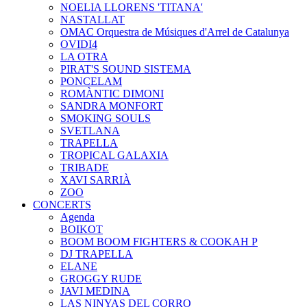
NOELIA LLORENS 'TITANA'
NASTALLAT
OMAC Orquestra de Músiques d'Arrel de Catalunya
OVIDI4
LA OTRA
PIRAT'S SOUND SISTEMA
PONCELAM
ROMÀNTIC DIMONI
SANDRA MONFORT
SMOKING SOULS
SVETLANA
TRAPELLA
TROPICAL GALAXIA
TRIBADE
XAVI SARRIÀ
ZOO
CONCERTS
Agenda
BOIKOT
BOOM BOOM FIGHTERS & COOKAH P
DJ TRAPELLA
ELANE
GROGGY RUDE
JAVI MEDINA
LAS NINYAS DEL CORRO