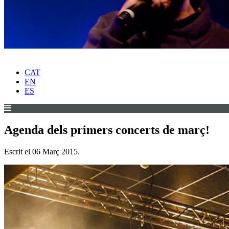
CAT
EN
ES
Agenda dels primers concerts de març!
Escrit el
06 Març 2015
.