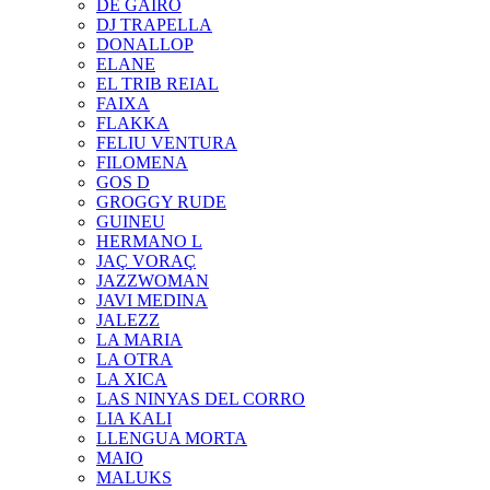
DE GAIRÓ
DJ TRAPELLA
DONALLOP
ELANE
EL TRIB REIAL
FAIXA
FLAKKA
FELIU VENTURA
FILOMENA
GOS D
GROGGY RUDE
GUINEU
HERMANO L
JAÇ VORAÇ
JAZZWOMAN
JAVI MEDINA
JALEZZ
LA MARIA
LA OTRA
LA XICA
LAS NINYAS DEL CORRO
LIA KALI
LLENGUA MORTA
MAIO
MALUKS