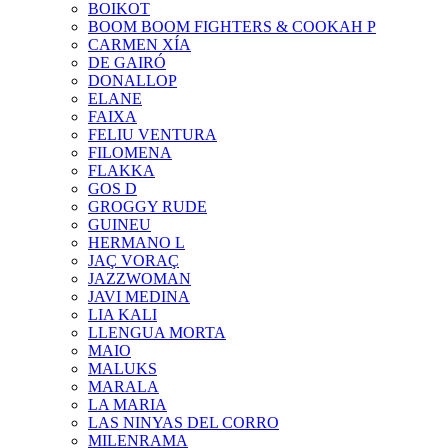
BOIKOT
BOOM BOOM FIGHTERS & COOKAH P
CARMEN XÍA
DE GAIRÓ
DONALLOP
ELANE
FAIXA
FELIU VENTURA
FILOMENA
FLAKKA
GOS D
GROGGY RUDE
GUINEU
HERMANO L
JAÇ VORAÇ
JAZZWOMAN
JAVI MEDINA
LIA KALI
LLENGUA MORTA
MAIO
MALUKS
MARALA
LA MARIA
LAS NINYAS DEL CORRO
MILENRAMA