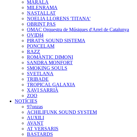
MARALA
MILENRAMA
NASTALLAT
NOELIA LLORENS 'TITANA'
OBRINT PAS
OMAC Orquestra de Músiques d'Arrel de Catalunya
OVIDI4
PIRAT'S SOUND SISTEMA
PONCELAM
RAZZ
ROMÀNTIC DIMONI
SANDRA MONFORT
SMOKING SOULS
SVETLANA
TRIBADE
TROPICAL GALAXIA
XAVI SARRIÀ
ZOO
NOTÍCIES
97onzas
ACHILIFUNK SOUND SYSTEM
AUXILI
AVANT
AT VERSARIS
BASTARDS