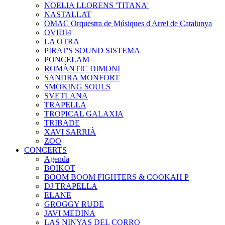
NOELIA LLORENS 'TITANA'
NASTALLAT
OMAC Orquestra de Músiques d'Arrel de Catalunya
OVIDI4
LA OTRA
PIRAT'S SOUND SISTEMA
PONCELAM
ROMÀNTIC DIMONI
SANDRA MONFORT
SMOKING SOULS
SVETLANA
TRAPELLA
TROPICAL GALAXIA
TRIBADE
XAVI SARRIÀ
ZOO
CONCERTS
Agenda
BOIKOT
BOOM BOOM FIGHTERS & COOKAH P
DJ TRAPELLA
ELANE
GROGGY RUDE
JAVI MEDINA
LAS NINYAS DEL CORRO