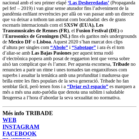
nacional amb el seu primer elapé
‘Las Desheredadas’
(Propaganda
pel fet! – 2019) i van girar sense aturador fins l’adveniment de la
pandèmia enfilant reverències per allà on van passar amb un directe
que va deixar a tothom tan astorat com bocabadat: des de grans
escenaris internacionals com el
SXSW (EUA), Les
Transmusicales de Rennes (FR)
, el
Fusion Festival (DE)
o
l’
Eurosonics de Groningen (NL)
fins els garitos més undergrounds
de
Mexico DF
o
Lisboa
. Aquest 2020 s’han marcat dos clips
d’altura per singles com
“Abolo”
i
“Sabotage”
i ara és el torn
d’aliar-se amb
Las Bajas Pasiones
per aquest tema rodó
d’electrònica popera amb posat de reggaeton lent que versa sobre
això tan complicat que és l’amor. Per aquesta escomesa,
Tribade
no
renuncien a parir un ritme i unes tornades tan enganxifosos com
superbs i assaltar la temàtica amb una profunditat i maduresa que
brilla entre les fites populars de la seva generació. Tribade ho fan
semblar fàcil, però tenen fons i a
“Dejar es3 espacio”
es marquen a
més a més una auto-paròdia que denota una sublim i saludable
lleugeresa a l’hora d’abordar la seva sexualitat no normativa.
Més info TRIBADE
WEB
INSTAGRAM
FACEBOOK