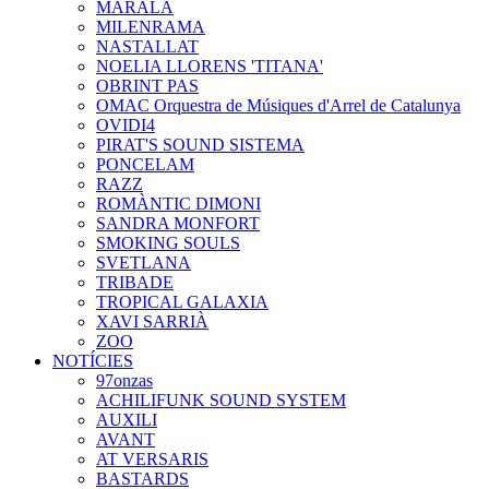
MARALA
MILENRAMA
NASTALLAT
NOELIA LLORENS 'TITANA'
OBRINT PAS
OMAC Orquestra de Músiques d'Arrel de Catalunya
OVIDI4
PIRAT'S SOUND SISTEMA
PONCELAM
RAZZ
ROMÀNTIC DIMONI
SANDRA MONFORT
SMOKING SOULS
SVETLANA
TRIBADE
TROPICAL GALAXIA
XAVI SARRIÀ
ZOO
NOTÍCIES
97onzas
ACHILIFUNK SOUND SYSTEM
AUXILI
AVANT
AT VERSARIS
BASTARDS