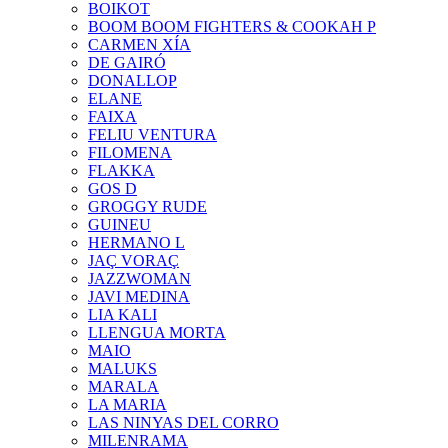
BOIKOT
BOOM BOOM FIGHTERS & COOKAH P
CARMEN XÍA
DE GAIRÓ
DONALLOP
ELANE
FAIXA
FELIU VENTURA
FILOMENA
FLAKKA
GOS D
GROGGY RUDE
GUINEU
HERMANO L
JAÇ VORAÇ
JAZZWOMAN
JAVI MEDINA
LIA KALI
LLENGUA MORTA
MAIO
MALUKS
MARALA
LA MARIA
LAS NINYAS DEL CORRO
MILENRAMA