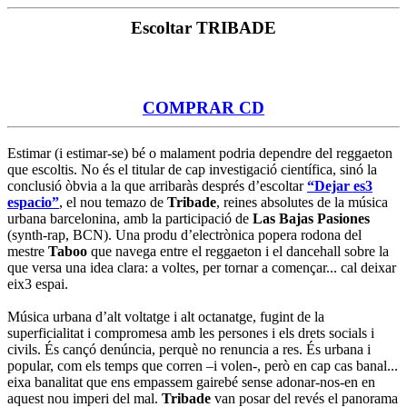
Escoltar TRIBADE
COMPRAR CD
Estimar (i estimar-se) bé o malament podria dependre del reggaeton
que escoltis. No és el titular de cap investigació científica, sinó la
conclusió òbvia a la que arribaràs després d’escoltar
“Dejar es3
espacio”
, el nou temazo de
Tribade
, reines absolutes de la música
urbana barcelonina, amb la participació de
Las Bajas Pasiones
(synth-rap, BCN). Una produ d’electrònica popera rodona del
mestre
Taboo
que navega entre el reggaeton i el dancehall sobre la
que versa una idea clara: a voltes, per tornar a començar... cal deixar
eix3 espai.
Música urbana d’alt voltatge i alt octanatge, fugint de la
superficialitat i compromesa amb les persones i els drets socials i
civils. És cançó denúncia, perquè no renuncia a res. És urbana i
popular, com els temps que corren –i volen-, però en cap cas banal...
eixa banalitat que ens empassem gairebé sense adonar-nos-en en
aquest nou imperi del mal.
Tribade
van posar del revés el panorama