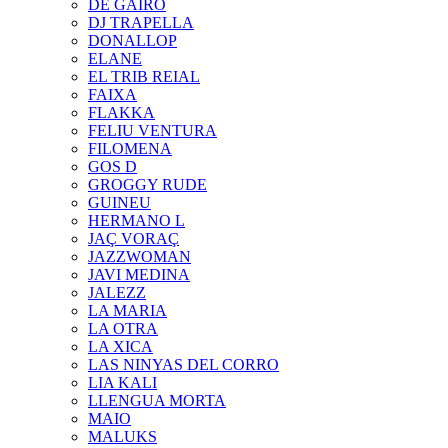
DE GAIRÓ
DJ TRAPELLA
DONALLOP
ELANE
EL TRIB REIAL
FAIXA
FLAKKA
FELIU VENTURA
FILOMENA
GOS D
GROGGY RUDE
GUINEU
HERMANO L
JAÇ VORAÇ
JAZZWOMAN
JAVI MEDINA
JALEZZ
LA MARIA
LA OTRA
LA XICA
LAS NINYAS DEL CORRO
LIA KALI
LLENGUA MORTA
MAIO
MALUKS