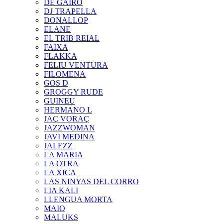
DE GAIRÓ
DJ TRAPELLA
DONALLOP
ELANE
EL TRIB REIAL
FAIXA
FLAKKA
FELIU VENTURA
FILOMENA
GOS D
GROGGY RUDE
GUINEU
HERMANO L
JAÇ VORAÇ
JAZZWOMAN
JAVI MEDINA
JALEZZ
LA MARIA
LA OTRA
LA XICA
LAS NINYAS DEL CORRO
LIA KALI
LLENGUA MORTA
MAIO
MALUKS