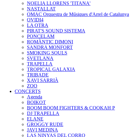
NOELIA LLORENS 'TITANA'
NASTALLAT
OMAC Orquestra de Músiques d'Arrel de Catalunya
OVIDI4
LA OTRA
PIRAT'S SOUND SISTEMA
PONCELAM
ROMÀNTIC DIMONI
SANDRA MONFORT
SMOKING SOULS
SVETLANA
TRAPELLA
TROPICAL GALAXIA
TRIBADE
XAVI SARRIÀ
ZOO
CONCERTS
Agenda
BOIKOT
BOOM BOOM FIGHTERS & COOKAH P
DJ TRAPELLA
ELANE
GROGGY RUDE
JAVI MEDINA
LAS NINYAS DEL CORRO