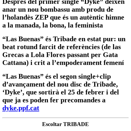
Després del primer single “Dyke” deixen
anar un nou bombassu amb produ de
l’holandès ZEP que és un autèntic himne
a la manada, la bona, la feminista
“Las Buenas” és Tribade en estat pur: un
beat rotund farcit de referències (de las
Grecas a Lola Flores passant per Gata
Cattana) i crit a l’empoderament femení
“Las Buenas” és el segon single+clip
d’avançament del nou disc de Tribade,
‘Dyke’, que sortirà el 25 de febrer i del
que ja es poden fer precomandes a
dyke.ppf.cat
Escoltar TRIBADE