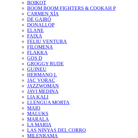
BOIKOT
BOOM BOOM FIGHTERS & COOKAH P
CARMEN XÍA
DE GAIRÓ
DONALLOP
ELANE
FAIXA
FELIU VENTURA
FILOMENA
FLAKKA
GOS D
GROGGY RUDE
GUINEU
HERMANO L
JAÇ VORAÇ
JAZZWOMAN
JAVI MEDINA
LIA KALI
LLENGUA MORTA
MAIO
MALUKS
MARALA
LA MARIA
LAS NINYAS DEL CORRO
MILENRAMA