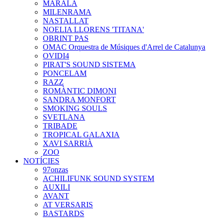
MARALA
MILENRAMA
NASTALLAT
NOELIA LLORENS 'TITANA'
OBRINT PAS
OMAC Orquestra de Músiques d'Arrel de Catalunya
OVIDI4
PIRAT'S SOUND SISTEMA
PONCELAM
RAZZ
ROMÀNTIC DIMONI
SANDRA MONFORT
SMOKING SOULS
SVETLANA
TRIBADE
TROPICAL GALAXIA
XAVI SARRIÀ
ZOO
NOTÍCIES
97onzas
ACHILIFUNK SOUND SYSTEM
AUXILI
AVANT
AT VERSARIS
BASTARDS