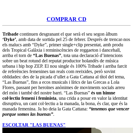
COMPRAR CD
Tribade
continuen desgranant el que serà el seu segon àlbum
‘Dyke’
, amb data de sortida pel 25 de febrer. Després de trencar-nos
els malucs amb “Dyke”, primer single+clip presentat, amb produ
dels Tropical Galàxia i reminiscències de reggaeton i dancehall,
arriba el torn de
“Las Buenas”
, tota una declaració d’intencions
sobre un beat rotund del reputat productor holandès de música
urbana i hip hop ZEP. El nou single és 100% Tribade i arriba farcit
de referències femenines tan reals com reeixides, però sovint
oblidades: des de la picada d’ullet a Gata Cattana al títol del tema,
“Las Buenas”, fins a ecos musicals i lírics de las Grecas a Lola
Flores, passant per heroïnes anònimes de moviments socials arreu
del món i també del nostre barri. “Las Buenas”
és un himne
col·lectiu femení i feminista
, una crida a posar en valor la identitat
disruptiva, un cant col·lectiu a la manada, la bona, és clar, que és la
manada femenina. Ja ho deia la Gata Cattana:
“tenemos que vencer
porque somos las buenas”
.
ESCOLTAR "LAS BUENAS"