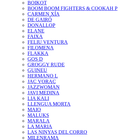
BOIKOT
BOOM BOOM FIGHTERS & COOKAH P
CARMEN XÍA
DE GAIRÓ
DONALLOP
ELANE
FAIXA
FELIU VENTURA
FILOMENA
FLAKKA
GOS D
GROGGY RUDE
GUINEU
HERMANO L
JAÇ VORAÇ
JAZZWOMAN
JAVI MEDINA
LIA KALI
LLENGUA MORTA
MAIO
MALUKS
MARALA
LA MARIA
LAS NINYAS DEL CORRO
MILENRAMA