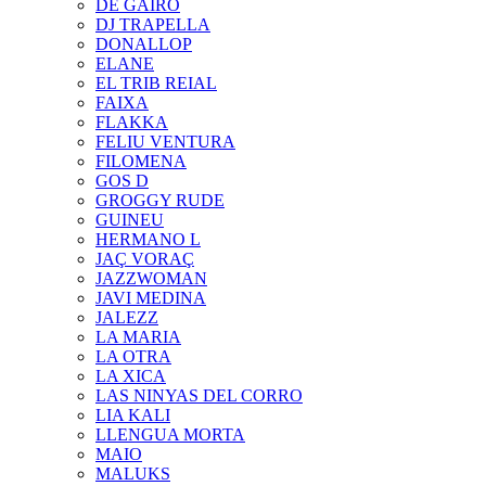
DE GAIRÓ
DJ TRAPELLA
DONALLOP
ELANE
EL TRIB REIAL
FAIXA
FLAKKA
FELIU VENTURA
FILOMENA
GOS D
GROGGY RUDE
GUINEU
HERMANO L
JAÇ VORAÇ
JAZZWOMAN
JAVI MEDINA
JALEZZ
LA MARIA
LA OTRA
LA XICA
LAS NINYAS DEL CORRO
LIA KALI
LLENGUA MORTA
MAIO
MALUKS