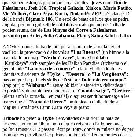
qual sumen esforços productors locals mítics i joves com
Titó de
Falsalarma, Josh 186, Tropical Galaxia, Xinkoa, Mario Patiño,
Vic Moliner, Clara Peya, Kuria, l'holandès ZEP
i -és clar- el DJ
de la banda
Bigmark 186
. Un estol de beats de luxe que és pedra
angular per un reguitzell de col·labos vocals que només Tribade
podien reunir, des de
Las Ninyas del Corro a Falsalarma
pasando por Anier, Sofia Gabanna, Elane, Santa Salut o Ultra
.
A 'Dyke', doncs, hi ha de tot i per a tothom: de la mala llet, el
vacileo i la provocació d'alts vols a
"Las Buenas"
(un himne a la
manada femenina),
"We don't care"
, la maxi col·labo
"Kartikkeya" amb sampleo de les Balkan Paradise Orchestra o el
genial lude
"La novia de la muerte"
a la reivindicació de les
identitats dissidents de
"Dyke", "Deserta" o "La Vergüenza"
;
passant per l'espai pels skills de l'estil a
“Todo esto era campo”
(trap pur) o
“Alabama”
i sense oblidar la sinceritat, delicadesa i
exposició vulnerable però poderosa a
"Cuando salgo", "Créixer"
(alerta amb la tornada... en català!) o aquest sentit homenatge a les
mares que és
"Nana de Hierro"
, amb picada d'ullet inclosa a
Miguel Hernández i amb Clara Peya al piano.
Tribade
ho peten a
'Dyke'
i envoltades de la flor i la nata de
l'escena signen un àlbum amb el que creixen en l'allò personal,
polític i musical. Es passen l'èxit pel folre, doncs la música no és per
triomfar, és per vibrar i explicar- t'ho ben clar. Tenen moltes coses a