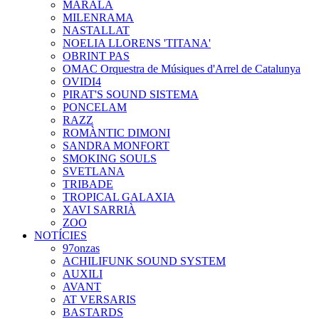
MARALA
MILENRAMA
NASTALLAT
NOELIA LLORENS 'TITANA'
OBRINT PAS
OMAC Orquestra de Músiques d'Arrel de Catalunya
OVIDI4
PIRAT'S SOUND SISTEMA
PONCELAM
RAZZ
ROMÀNTIC DIMONI
SANDRA MONFORT
SMOKING SOULS
SVETLANA
TRIBADE
TROPICAL GALAXIA
XAVI SARRIÀ
ZOO
NOTÍCIES
97onzas
ACHILIFUNK SOUND SYSTEM
AUXILI
AVANT
AT VERSARIS
BASTARDS