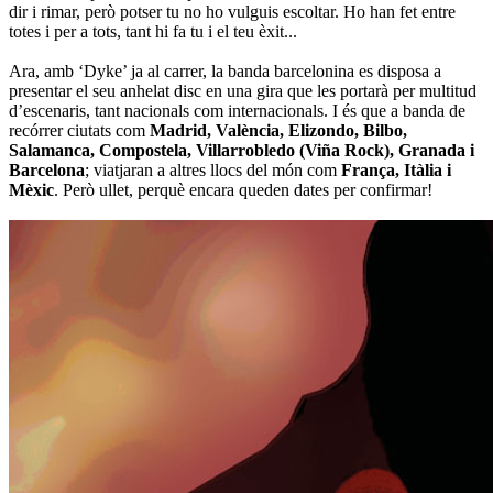
dir i rimar, però potser tu no ho vulguis escoltar. Ho han fet entre
totes i per a tots, tant hi fa tu i el teu èxit...
Ara, amb ‘Dyke’ ja al carrer, la banda barcelonina es disposa a
presentar el seu anhelat disc en una gira que les portarà per multitud
d’escenaris, tant nacionals com internacionals. I és que a banda de
recórrer ciutats com
Madrid, València, Elizondo, Bilbo,
Salamanca, Compostela, Villarrobledo (Viña Rock), Granada i
Barcelona
; viatjaran a altres llocs del món com
França, Itàlia i
Mèxic
. Però ullet, perquè encara queden dates per confirmar!