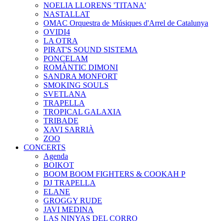
NOELIA LLORENS 'TITANA'
NASTALLAT
OMAC Orquestra de Músiques d'Arrel de Catalunya
OVIDI4
LA OTRA
PIRAT'S SOUND SISTEMA
PONCELAM
ROMÀNTIC DIMONI
SANDRA MONFORT
SMOKING SOULS
SVETLANA
TRAPELLA
TROPICAL GALAXIA
TRIBADE
XAVI SARRIÀ
ZOO
CONCERTS
Agenda
BOIKOT
BOOM BOOM FIGHTERS & COOKAH P
DJ TRAPELLA
ELANE
GROGGY RUDE
JAVI MEDINA
LAS NINYAS DEL CORRO