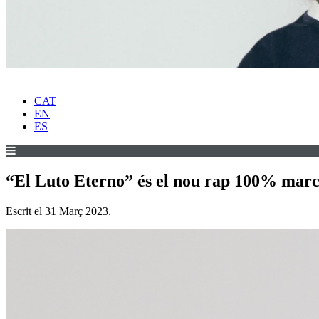
CAT
EN
ES
“El Luto Eterno” és el nou rap 100% marca
Escrit el
31 Març 2023
.