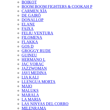
BOIKOT
BOOM BOOM FIGHTERS & COOKAH P
CARMEN XÍA
DE GAIRÓ
DONALLOP
ELANE
FAIXA
FELIU VENTURA
FILOMENA
FLAKKA
GOS D
GROGGY RUDE
GUINEU
HERMANO L
JAÇ VORAÇ
JAZZWOMAN
JAVI MEDINA
LIA KALI
LLENGUA MORTA
MAIO
MALUKS
MARALA
LA MARIA
LAS NINYAS DEL CORRO
MILENRAMA