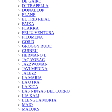
DE GAIRÓ
DJ TRAPELLA
DONALLOP
ELANE
EL TRIB REIAL
FAIXA
FLAKKA
FELIU VENTURA
FILOMENA
GOS D
GROGGY RUDE
GUINEU
HERMANO L
JAÇ VORAÇ
JAZZWOMAN
JAVI MEDINA
JALEZZ
LA MARIA
LA OTRA
LA XICA
LAS NINYAS DEL CORRO
LIA KALI
LLENGUA MORTA
MAIO
MALUKS