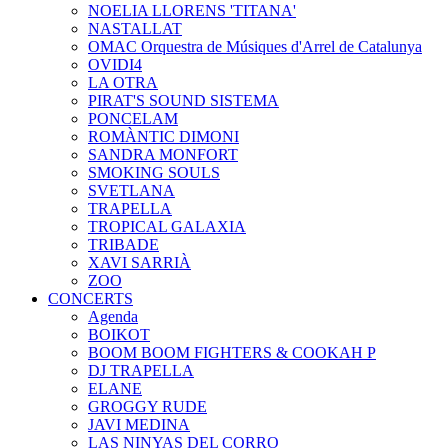
NOELIA LLORENS 'TITANA'
NASTALLAT
OMAC Orquestra de Músiques d'Arrel de Catalunya
OVIDI4
LA OTRA
PIRAT'S SOUND SISTEMA
PONCELAM
ROMÀNTIC DIMONI
SANDRA MONFORT
SMOKING SOULS
SVETLANA
TRAPELLA
TROPICAL GALAXIA
TRIBADE
XAVI SARRIÀ
ZOO
CONCERTS
Agenda
BOIKOT
BOOM BOOM FIGHTERS & COOKAH P
DJ TRAPELLA
ELANE
GROGGY RUDE
JAVI MEDINA
LAS NINYAS DEL CORRO