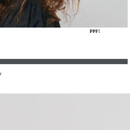
PPF!
y