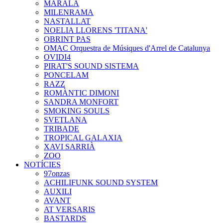
MARALA
MILENRAMA
NASTALLAT
NOELIA LLORENS 'TITANA'
OBRINT PAS
OMAC Orquestra de Músiques d'Arrel de Catalunya
OVIDI4
PIRAT'S SOUND SISTEMA
PONCELAM
RAZZ
ROMÀNTIC DIMONI
SANDRA MONFORT
SMOKING SOULS
SVETLANA
TRIBADE
TROPICAL GALAXIA
XAVI SARRIÀ
ZOO
NOTÍCIES
97onzas
ACHILIFUNK SOUND SYSTEM
AUXILI
AVANT
AT VERSARIS
BASTARDS