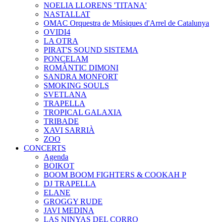
NOELIA LLORENS 'TITANA'
NASTALLAT
OMAC Orquestra de Músiques d'Arrel de Catalunya
OVIDI4
LA OTRA
PIRAT'S SOUND SISTEMA
PONCELAM
ROMÀNTIC DIMONI
SANDRA MONFORT
SMOKING SOULS
SVETLANA
TRAPELLA
TROPICAL GALAXIA
TRIBADE
XAVI SARRIÀ
ZOO
CONCERTS
Agenda
BOIKOT
BOOM BOOM FIGHTERS & COOKAH P
DJ TRAPELLA
ELANE
GROGGY RUDE
JAVI MEDINA
LAS NINYAS DEL CORRO