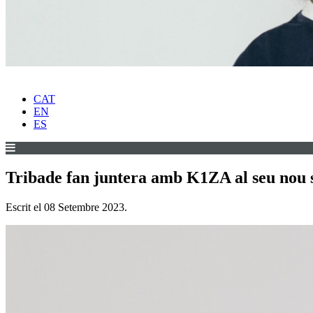
CAT
EN
ES
Tribade fan juntera amb K1ZA al seu nou s
Escrit el
08 Setembre 2023
.