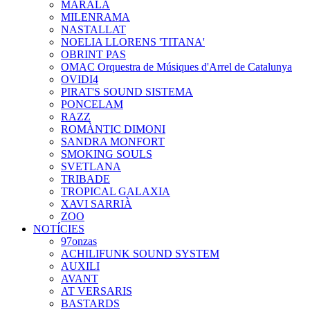
MARALA
MILENRAMA
NASTALLAT
NOELIA LLORENS 'TITANA'
OBRINT PAS
OMAC Orquestra de Músiques d'Arrel de Catalunya
OVIDI4
PIRAT'S SOUND SISTEMA
PONCELAM
RAZZ
ROMÀNTIC DIMONI
SANDRA MONFORT
SMOKING SOULS
SVETLANA
TRIBADE
TROPICAL GALAXIA
XAVI SARRIÀ
ZOO
NOTÍCIES
97onzas
ACHILIFUNK SOUND SYSTEM
AUXILI
AVANT
AT VERSARIS
BASTARDS