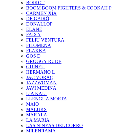
BOIKOT
BOOM BOOM FIGHTERS & COOKAH P
CARMEN XÍA
DE GAIRÓ
DONALLOP
ELANE
FAIXA
FELIU VENTURA
FILOMENA
FLAKKA
GOS D
GROGGY RUDE
GUINEU
HERMANO L
JAÇ VORAÇ
JAZZWOMAN
JAVI MEDINA
LIA KALI
LLENGUA MORTA
MAIO
MALUKS
MARALA
LA MARIA
LAS NINYAS DEL CORRO
MILENRAMA