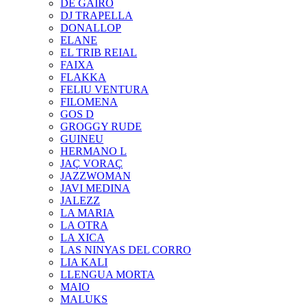
DE GAIRÓ
DJ TRAPELLA
DONALLOP
ELANE
EL TRIB REIAL
FAIXA
FLAKKA
FELIU VENTURA
FILOMENA
GOS D
GROGGY RUDE
GUINEU
HERMANO L
JAÇ VORAÇ
JAZZWOMAN
JAVI MEDINA
JALEZZ
LA MARIA
LA OTRA
LA XICA
LAS NINYAS DEL CORRO
LIA KALI
LLENGUA MORTA
MAIO
MALUKS