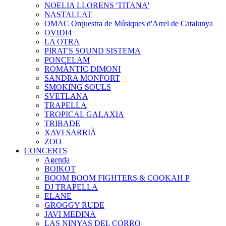
NOELIA LLORENS 'TITANA'
NASTALLAT
OMAC Orquestra de Músiques d'Arrel de Catalunya
OVIDI4
LA OTRA
PIRAT'S SOUND SISTEMA
PONCELAM
ROMÀNTIC DIMONI
SANDRA MONFORT
SMOKING SOULS
SVETLANA
TRAPELLA
TROPICAL GALAXIA
TRIBADE
XAVI SARRIÀ
ZOO
CONCERTS
Agenda
BOIKOT
BOOM BOOM FIGHTERS & COOKAH P
DJ TRAPELLA
ELANE
GROGGY RUDE
JAVI MEDINA
LAS NINYAS DEL CORRO