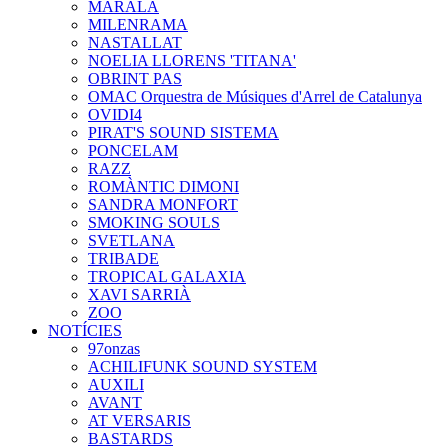
MARALA
MILENRAMA
NASTALLAT
NOELIA LLORENS 'TITANA'
OBRINT PAS
OMAC Orquestra de Músiques d'Arrel de Catalunya
OVIDI4
PIRAT'S SOUND SISTEMA
PONCELAM
RAZZ
ROMÀNTIC DIMONI
SANDRA MONFORT
SMOKING SOULS
SVETLANA
TRIBADE
TROPICAL GALAXIA
XAVI SARRIÀ
ZOO
NOTÍCIES
97onzas
ACHILIFUNK SOUND SYSTEM
AUXILI
AVANT
AT VERSARIS
BASTARDS