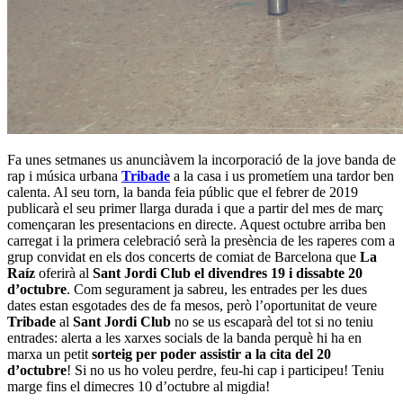
Fa unes setmanes us anunciàvem la incorporació de la jove banda de
rap i música urbana
Tribade
a la casa i us prometíem una tardor ben
calenta. Al seu torn, la banda feia públic que el febrer de 2019
publicarà el seu primer llarga durada i que a partir del mes de març
començaran les presentacions en directe. Aquest octubre arriba ben
carregat i la primera celebració serà la presència de les raperes com a
grup convidat en els dos concerts de comiat de Barcelona que
La
Raíz
oferirà al
Sant Jordi Club el divendres 19 i dissabte 20
d’octubre
. Com segurament ja sabreu, les entrades per les dues
dates estan esgotades des de fa mesos, però l’oportunitat de veure
Tribade
al
Sant Jordi Club
no se us escaparà del tot si no teniu
entrades: alerta a les xarxes socials de la banda perquè hi ha en
marxa un petit
sorteig per poder assistir a la cita del 20
d’octubre
! Si no us ho voleu perdre, feu-hi cap i participeu! Teniu
marge fins el dimecres 10 d’octubre al migdia!