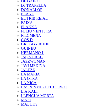
DE GAIRÓ
DJ TRAPELLA
DONALLOP
ELANE
EL TRIB REIAL
FAIXA
FLAKKA
FELIU VENTURA
FILOMENA
GOS D
GROGGY RUDE
GUINEU
HERMANO L
JAÇ VORAÇ
JAZZWOMAN
JAVI MEDINA
JALEZZ
LA MARIA
LA OTRA
LA XICA
LAS NINYAS DEL CORRO
LIA KALI
LLENGUA MORTA
MAIO
MALUKS