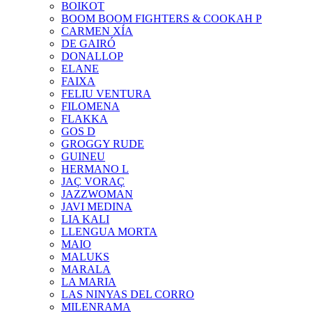
BOIKOT
BOOM BOOM FIGHTERS & COOKAH P
CARMEN XÍA
DE GAIRÓ
DONALLOP
ELANE
FAIXA
FELIU VENTURA
FILOMENA
FLAKKA
GOS D
GROGGY RUDE
GUINEU
HERMANO L
JAÇ VORAÇ
JAZZWOMAN
JAVI MEDINA
LIA KALI
LLENGUA MORTA
MAIO
MALUKS
MARALA
LA MARIA
LAS NINYAS DEL CORRO
MILENRAMA