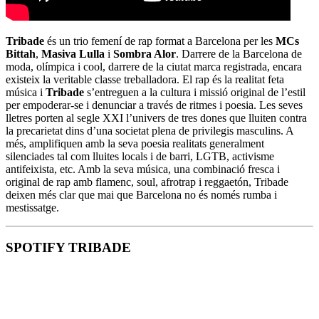
Tribade
és un trio femení de rap format a Barcelona per les
MCs
Bittah
,
Masiva Lulla
i
Sombra Alor
. Darrere de la Barcelona de
moda, olímpica i cool, darrere de la ciutat marca registrada, encara
existeix la veritable classe treballadora. El rap és la realitat feta
música i
Tribade
s’entreguen a la cultura i missió original de l’estil
per empoderar-se i denunciar a través de ritmes i poesia. Les seves
lletres porten al segle XXI l’univers de tres dones que lluiten contra
la precarietat dins d’una societat plena de privilegis masculins. A
més, amplifiquen amb la seva poesia realitats generalment
silenciades tal com lluites locals i de barri, LGTB, activisme
antifeixista, etc. Amb la seva música, una combinació fresca i
original de rap amb flamenc, soul, afrotrap i reggaetón, Tribade
deixen més clar que mai que Barcelona no és només rumba i
mestissatge.
SPOTIFY TRIBADE