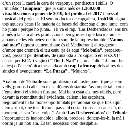
d’un raper li caurà la cara de vergonya, per discurs i skills. O
l’iniciàtic
“Guapasa”
, que ja suma més de
1.300.000
visualitzacions a gener de 2019, hit publicat el 2017
i bressol
musical del projecte. El seu productor de capçalera,
Josh186
, signa
tots aquests beats i la majoria de bases del disc: sap el que junta, com
ho junta i perquè ho junta... i li va el rap. ‘Las Desheredadas’ ens tira
a més a la cara altres produccions ben gordes i que fascinaran als
amants de les etiquetes: del trap soul de la imprescindible
“Vamos
pal mar”
(aquest cementiri que és el Mediterrani) al reggaeton
d’amor que cremarà el teu estiu (ja és aquí
“Me baila”
, prepareu-
vos), passant pel
dembow
de
(una oda a l’okupació en el sXXI? –
passin per BCN i vegin) i
“The L Nail”
(sí, una “altra” d’amor ben
entès) o l’electrònica mesclada amb
trap i afrotrap
dels altres dos
singles d’avançament,
“La Purga”
i “Mujeres”.
Això nou de
Tribade
sona gordíssim i al nostre parer (que ja som
vells, gordos i calbs, en masculí) ens destarota l’assumpte tal i com
l’enteníem i el vivíem fins ara. Mai hem estat els més ràpids, però
davant la rotunditat de l’evidència, callem i les escoltem.
Segurament hi ha moltes oportunitats per adonar-se que fins aquí
hem arribat, que toca fer una passa al costat i mussitar cadascú, de
moment, el seu “mea culpa”. Amb
‘Las Desheredadas’
de
Tribade
l’oportunitat és inajornable i, alhora, preciosa: donem-les-hi la mà i
obrim ja un nou ara. És tan necessari com desitjable.