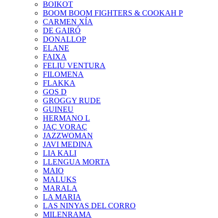
BOIKOT
BOOM BOOM FIGHTERS & COOKAH P
CARMEN XÍA
DE GAIRÓ
DONALLOP
ELANE
FAIXA
FELIU VENTURA
FILOMENA
FLAKKA
GOS D
GROGGY RUDE
GUINEU
HERMANO L
JAÇ VORAÇ
JAZZWOMAN
JAVI MEDINA
LIA KALI
LLENGUA MORTA
MAIO
MALUKS
MARALA
LA MARIA
LAS NINYAS DEL CORRO
MILENRAMA