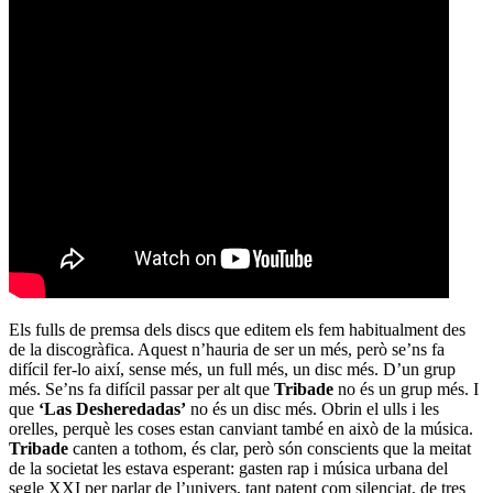
Els fulls de premsa dels discs que editem els fem habitualment des
de la discogràfica. Aquest n’hauria de ser un més, però se’ns fa
difícil fer-lo així, sense més, un full més, un disc més. D’un grup
més. Se’ns fa difícil passar per alt que
Tribade
no és un grup més. I
que
‘Las Desheredadas’
no és un disc més. Obrin el ulls i les
orelles, perquè les coses estan canviant també en això de la música.
Tribade
canten a tothom, és clar, però són conscients que la meitat
de la societat les estava esperant: gasten rap i música urbana del
segle XXI per parlar de l’univers, tant patent com silenciat, de tres