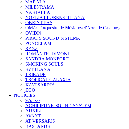
MARALA
MILENRAMA
NASTALLAT
NOELIA LLORENS 'TITANA'
OBRINT PAS
OMAC Orquestra de Músiques d'Arrel de Catalunya
OVIDI4
PIRAT'S SOUND SISTEMA
PONCELAM
RAZZ
ROMÀNTIC DIMONI
SANDRA MONFORT
SMOKING SOULS
SVETLANA
TRIBADE
TROPICAL GALAXIA
XAVI SARRIÀ
ZOO
NOTÍCIES
97onzas
ACHILIFUNK SOUND SYSTEM
AUXILI
AVANT
AT VERSARIS
BASTARDS