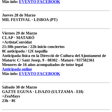
Más info:
EVENTO FACEBOOK
Jueves 28 de Marzo
MIL FESTIVAL · LISBOA (PT)
Viernes 29 de Marzo
CLAP · MATARÓ
+ArtistaConvidat
21:30h puertas / 22h inicio conciertos
8€ anticipada / 12€ taquilla
Anticipada física en la Direcció de Cultura del Ajuntament de
Mataró: C/ Sant Josep, 9 - 08302 - Mataró / 937582361
Menores de 16 años acompañados de tutor legal
Anticipada online
Más info:
EVENTO FACEBOOK
Sábado 30 de Marzo
GAZTE EGUNA · LISAZO (ULTZAMA - EH)
+ZeaMays
23h · 8€