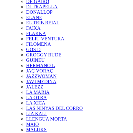
DE GAIRÓ
DJ TRAPELLA
DONALLOP
ELANE
EL TRIB REIAL
FAIXA
FLAKKA
FELIU VENTURA
FILOMENA
GOS D
GROGGY RUDE
GUINEU
HERMANO L
JAÇ VORAÇ
JAZZWOMAN
JAVI MEDINA
JALEZZ
LA MARIA
LA OTRA
LA XICA
LAS NINYAS DEL CORRO
LIA KALI
LLENGUA MORTA
MAIO
MALUKS