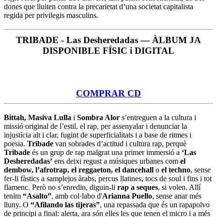
dones que lluiten contra la precarietat d’una societat capitalista
regida per privilegis masculins.
TRIBADE - Las Desheredadas — ÀLBUM JA
DISPONIBLE FÍSIC i DIGITAL
COMPRAR CD
Bittah, Masiva Lulla
i
Sombra Alor
s’entreguen a la cultura i
missió original de l’estil, el rap, per assenyalar i denunciar la
injustícia alt i clar, fugint de superficialitats i a base de ritmes i
poesia.
Tribade
van sobrades d’actitud i cultura rap, perquè
Tribade
és un grup de rap malgrat una primer immersió a
‘Las
Desheredadas’
ens deixi regust a músiques urbanes com
el
dembow, l’afrotrap, el reggaeton, el dancehall
o
el techno
, sense
fer-li fàstics a samplejos àrabs, percus llatines, tocs de soul i fins i tot
flamenc. Però no s’enredin, diguin-li
rap a seques
, si volen. Allí
tenim
“Asalto”
, amb col·labo d'
Arianna Puello
, sense anar més
lluny. O
“Afilando las tijeras”
, una repassada que és un rapapolvo
de principi a final: alerta, ara són elles les que tenen el micro i a més