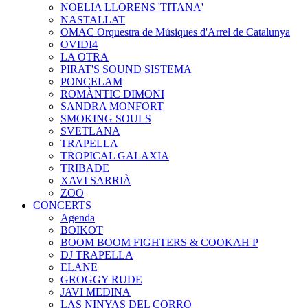
NOELIA LLORENS 'TITANA'
NASTALLAT
OMAC Orquestra de Músiques d'Arrel de Catalunya
OVIDI4
LA OTRA
PIRAT'S SOUND SISTEMA
PONCELAM
ROMÀNTIC DIMONI
SANDRA MONFORT
SMOKING SOULS
SVETLANA
TRAPELLA
TROPICAL GALAXIA
TRIBADE
XAVI SARRIÀ
ZOO
CONCERTS
Agenda
BOIKOT
BOOM BOOM FIGHTERS & COOKAH P
DJ TRAPELLA
ELANE
GROGGY RUDE
JAVI MEDINA
LAS NINYAS DEL CORRO