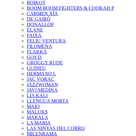
BOIKOT
BOOM BOOM FIGHTERS & COOKAH P
CARMEN XÍA
DE GAIRÓ
DONALLOP
ELANE
FAIXA
FELIU VENTURA
FILOMENA
FLAKKA
GOS D
GROGGY RUDE
GUINEU
HERMANO L
JAÇ VORAÇ
JAZZWOMAN
JAVI MEDINA
LIA KALI
LLENGUA MORTA
MAIO
MALUKS
MARALA
LA MARIA
LAS NINYAS DEL CORRO
MILENRAMA