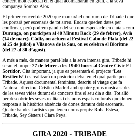
concert molt especial en el qual acomiadaran en gran, a la seva
companya Sombra Alor.
El primer concert de 2020 que marcarà el nou rumb de Tribade i que
les portarà per escenaris de tot arreu. Encara queden dates per
confirmar, però podrem gaudir del seu nou espectacle en ciutats com
Durango, on participen al 40 Minutu Rock (29 de febrer), Avià
(14 de març), Cádiz, on actuen al Festival Cabo de Plata (del 22
al 25 de juliol) o Vilanova de la Sau, on es celebra el Bioritme
(del 27 al 30 d’agost)
.
A més a més, de manera paral·lela a la seva intensa gira, Tribade hi
seran el proper
27 de febrer a les 19:00 hores al Centre Cívic El
Sortidor
. Cita important, ja que es presentarà el projecte
‘Les
Resilients’
i es realitzarà un posterior debat en el qual participen
Tribade. Aquest documental feminista, descriu el viatge que fa
l’autora i directora Cristina Madrid amb quatre grups musicals: des
de les seves vides durant els concerts fins el seu dia a dia. Tot allò
per descobrir les seves realitats i els nous espais culturals que donen
resposta a la històrica absència de dones damunt dels escenaris.
Quatre bandes i artistes que tenen noms propis: Roba Estesa,
Tribade, Sey Sisters i Clara Peya.
GIRA 2020 - TRIBADE