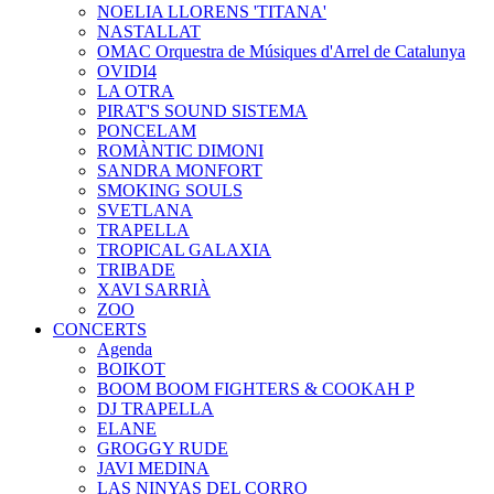
NOELIA LLORENS 'TITANA'
NASTALLAT
OMAC Orquestra de Músiques d'Arrel de Catalunya
OVIDI4
LA OTRA
PIRAT'S SOUND SISTEMA
PONCELAM
ROMÀNTIC DIMONI
SANDRA MONFORT
SMOKING SOULS
SVETLANA
TRAPELLA
TROPICAL GALAXIA
TRIBADE
XAVI SARRIÀ
ZOO
CONCERTS
Agenda
BOIKOT
BOOM BOOM FIGHTERS & COOKAH P
DJ TRAPELLA
ELANE
GROGGY RUDE
JAVI MEDINA
LAS NINYAS DEL CORRO