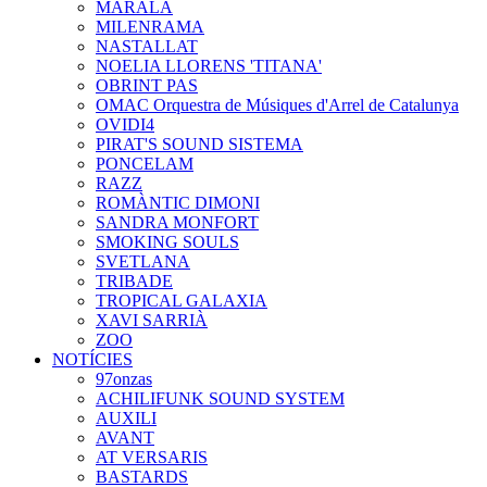
MARALA
MILENRAMA
NASTALLAT
NOELIA LLORENS 'TITANA'
OBRINT PAS
OMAC Orquestra de Músiques d'Arrel de Catalunya
OVIDI4
PIRAT'S SOUND SISTEMA
PONCELAM
RAZZ
ROMÀNTIC DIMONI
SANDRA MONFORT
SMOKING SOULS
SVETLANA
TRIBADE
TROPICAL GALAXIA
XAVI SARRIÀ
ZOO
NOTÍCIES
97onzas
ACHILIFUNK SOUND SYSTEM
AUXILI
AVANT
AT VERSARIS
BASTARDS