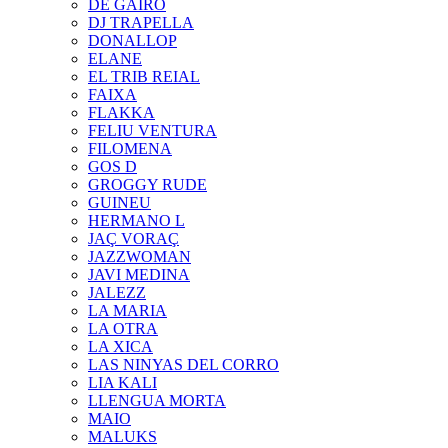
DE GAIRÓ
DJ TRAPELLA
DONALLOP
ELANE
EL TRIB REIAL
FAIXA
FLAKKA
FELIU VENTURA
FILOMENA
GOS D
GROGGY RUDE
GUINEU
HERMANO L
JAÇ VORAÇ
JAZZWOMAN
JAVI MEDINA
JALEZZ
LA MARIA
LA OTRA
LA XICA
LAS NINYAS DEL CORRO
LIA KALI
LLENGUA MORTA
MAIO
MALUKS