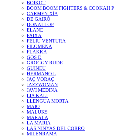
BOIKOT
BOOM BOOM FIGHTERS & COOKAH P
CARMEN XÍA
DE GAIRÓ
DONALLOP
ELANE
FAIXA
FELIU VENTURA
FILOMENA
FLAKKA
GOS D
GROGGY RUDE
GUINEU
HERMANO L
JAÇ VORAÇ
JAZZWOMAN
JAVI MEDINA
LIA KALI
LLENGUA MORTA
MAIO
MALUKS
MARALA
LA MARIA
LAS NINYAS DEL CORRO
MILENRAMA