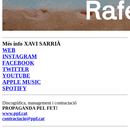
Més info XAVI SARRIÀ
WEB
INSTAGRAM
FACEBOOK
TWITTER
YOUTUBE
APPLE MUSIC
SPOTIFY
Discogràfica, management i contractació
PROPAGANDA PEL FET!
www.ppf.cat
contractacio@ppf.cat