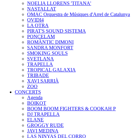
NOELIA LLORENS 'TITANA'
NASTALLAT
OMAC Orquestra de Músiques d'Arrel de Catalunya
OVIDI4
LA OTRA
PIRAT'S SOUND SISTEMA
PONCELAM
ROMÀNTIC DIMONI
SANDRA MONFORT
SMOKING SOULS
SVETLANA
TRAPELLA
TROPICAL GALAXIA
TRIBADE
XAVI SARRIÀ
ZOO
CONCERTS
Agenda
BOIKOT
BOOM BOOM FIGHTERS & COOKAH P
DJ TRAPELLA
ELANE
GROGGY RUDE
JAVI MEDINA
LAS NINYAS DEL CORRO