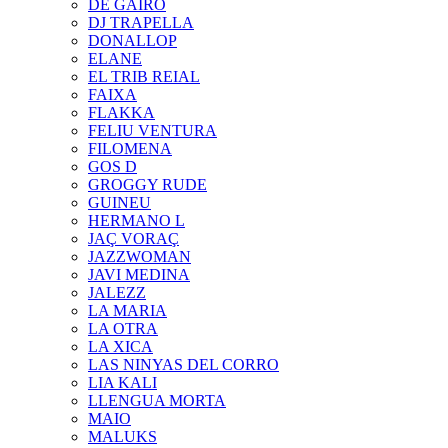
DE GAIRÓ
DJ TRAPELLA
DONALLOP
ELANE
EL TRIB REIAL
FAIXA
FLAKKA
FELIU VENTURA
FILOMENA
GOS D
GROGGY RUDE
GUINEU
HERMANO L
JAÇ VORAÇ
JAZZWOMAN
JAVI MEDINA
JALEZZ
LA MARIA
LA OTRA
LA XICA
LAS NINYAS DEL CORRO
LIA KALI
LLENGUA MORTA
MAIO
MALUKS