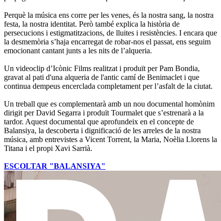
Perquè la música ens corre per les venes, és la nostra sang, la nostra
festa, la nostra identitat. Però també explica la història de
persecucions i estigmatitzacions, de lluites i resistències. I encara que
la desmemòria s’haja encarregat de robar-nos el passat, ens seguim
emocionant cantant junts a les nits de l’alqueria.
Un videoclip d’Icònic Films realitzat i produït per Pam Bondia,
gravat al pati d'una alqueria de l'antic camí de Benimaclet i que
continua dempeus encerclada completament per l’asfalt de la ciutat.
Un treball que es complementarà amb un nou documental homònim
dirigit per David Segarra i produït Tourmalet que s’estrenarà a la
tardor. Aquest documental que aprofundeix en el concepte de
Balansiya, la descoberta i dignificació de les arreles de la nostra
música, amb entrevistes a Vicent Torrent, la Maria, Noèlia Llorens la
Titana i el propi Xavi Sarrià.
ESCOLTAR "BALANSIYA"