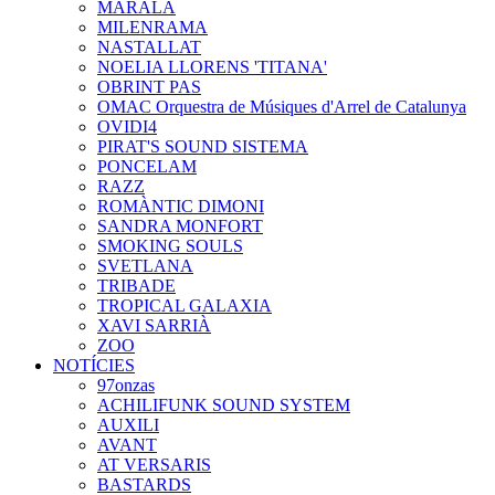
MARALA
MILENRAMA
NASTALLAT
NOELIA LLORENS 'TITANA'
OBRINT PAS
OMAC Orquestra de Músiques d'Arrel de Catalunya
OVIDI4
PIRAT'S SOUND SISTEMA
PONCELAM
RAZZ
ROMÀNTIC DIMONI
SANDRA MONFORT
SMOKING SOULS
SVETLANA
TRIBADE
TROPICAL GALAXIA
XAVI SARRIÀ
ZOO
NOTÍCIES
97onzas
ACHILIFUNK SOUND SYSTEM
AUXILI
AVANT
AT VERSARIS
BASTARDS