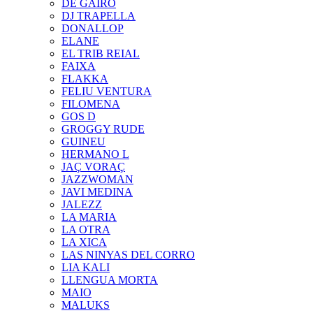
DE GAIRÓ
DJ TRAPELLA
DONALLOP
ELANE
EL TRIB REIAL
FAIXA
FLAKKA
FELIU VENTURA
FILOMENA
GOS D
GROGGY RUDE
GUINEU
HERMANO L
JAÇ VORAÇ
JAZZWOMAN
JAVI MEDINA
JALEZZ
LA MARIA
LA OTRA
LA XICA
LAS NINYAS DEL CORRO
LIA KALI
LLENGUA MORTA
MAIO
MALUKS