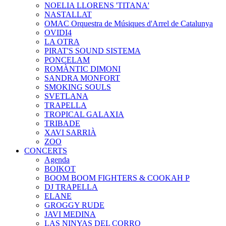
NOELIA LLORENS 'TITANA'
NASTALLAT
OMAC Orquestra de Músiques d'Arrel de Catalunya
OVIDI4
LA OTRA
PIRAT'S SOUND SISTEMA
PONCELAM
ROMÀNTIC DIMONI
SANDRA MONFORT
SMOKING SOULS
SVETLANA
TRAPELLA
TROPICAL GALAXIA
TRIBADE
XAVI SARRIÀ
ZOO
CONCERTS
Agenda
BOIKOT
BOOM BOOM FIGHTERS & COOKAH P
DJ TRAPELLA
ELANE
GROGGY RUDE
JAVI MEDINA
LAS NINYAS DEL CORRO