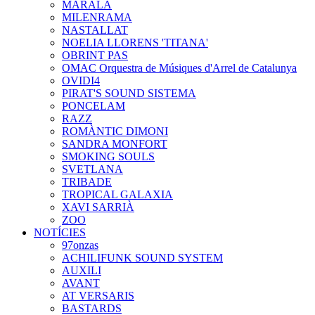
MARALA
MILENRAMA
NASTALLAT
NOELIA LLORENS 'TITANA'
OBRINT PAS
OMAC Orquestra de Músiques d'Arrel de Catalunya
OVIDI4
PIRAT'S SOUND SISTEMA
PONCELAM
RAZZ
ROMÀNTIC DIMONI
SANDRA MONFORT
SMOKING SOULS
SVETLANA
TRIBADE
TROPICAL GALAXIA
XAVI SARRIÀ
ZOO
NOTÍCIES
97onzas
ACHILIFUNK SOUND SYSTEM
AUXILI
AVANT
AT VERSARIS
BASTARDS