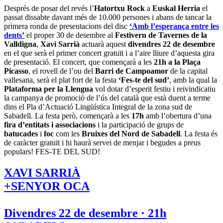
Després de posar del revés l’
Hatortxu Rock
a
Euskal Herria
el
passat dissabte davant més de 10.000 persones i abans de tancar la
primera ronda de presentacions del disc
‘Amb l’esperança entre les
dents’
el proper 30 de desembre al
Festivern de Tavernes de la
Valldigna
,
Xavi Sarrià
actuarà aquest
divendres 22 de desembre
en el que serà el primer concert gratuït i a l’aire lliure d’aquesta gira
de presentació. El concert, que començarà a les
21h a la Plaça
Picasso
, el rovell de l’ou del
Barri de Campoamor
de la capital
vallesana, serà el plat fort de la festa
‘Fes-te del sud’
, amb la qual la
Plataforma per la Llengua
vol dotar d’esperit festiu i reivindicatiu
la campanya de promoció de l’ús del català que està duent a terme
dins el Pla d’Actuació Lingüística Integral de la zona sud de
Sabadell. La festa però, començarà a les
17h
amb l’obertura d’una
fira d’entitats i associacions
i la participació de grups de
batucades
i
foc
com les
Bruixes del Nord de Sabadell
. La festa és
de caràcter gratuït i hi haurà servei de menjar i begudes a preus
populars! FES-TE DEL SUD!
XAVI SARRIÀ
+SENYOR OCA
Divendres 22 de desembre · 21h