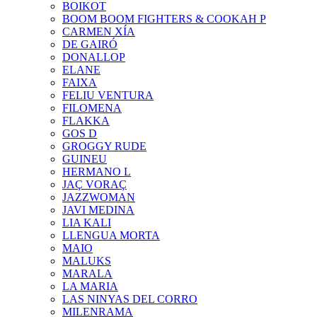
BOIKOT
BOOM BOOM FIGHTERS & COOKAH P
CARMEN XÍA
DE GAIRÓ
DONALLOP
ELANE
FAIXA
FELIU VENTURA
FILOMENA
FLAKKA
GOS D
GROGGY RUDE
GUINEU
HERMANO L
JAÇ VORAÇ
JAZZWOMAN
JAVI MEDINA
LIA KALI
LLENGUA MORTA
MAIO
MALUKS
MARALA
LA MARIA
LAS NINYAS DEL CORRO
MILENRAMA