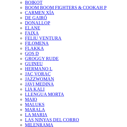
BOIKOT
BOOM BOOM FIGHTERS & COOKAH P
CARMEN XÍA
DE GAIRÓ
DONALLOP
ELANE
FAIXA
FELIU VENTURA
FILOMENA
FLAKKA
GOS D
GROGGY RUDE
GUINEU
HERMANO L
JAÇ VORAÇ
JAZZWOMAN
JAVI MEDINA
LIA KALI
LLENGUA MORTA
MAIO
MALUKS
MARALA
LA MARIA
LAS NINYAS DEL CORRO
MILENRAMA