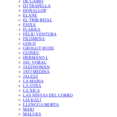
DE GAIRÓ
DJ TRAPELLA
DONALLOP
ELANE
EL TRIB REIAL
FAIXA
FLAKKA
FELIU VENTURA
FILOMENA
GOS D
GROGGY RUDE
GUINEU
HERMANO L
JAÇ VORAÇ
JAZZWOMAN
JAVI MEDINA
JALEZZ
LA MARIA
LA OTRA
LA XICA
LAS NINYAS DEL CORRO
LIA KALI
LLENGUA MORTA
MAIO
MALUKS