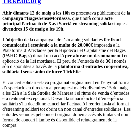
TickEtic.org
Ahir dimarts 12 de maig a les 10h
es presentava públicament de la
campanya #BagesSenseMordassa
, que tindrà com a
acte
principal l’actuació de Xavi Sarrià en streaming solidari
aquest
divendres 15 de maig a les 19h.
L’objectiu
de la campanya i de l’streaming solidari és
fer front
comunicatiu i econòmic a la multa de 20.000€
imposada a la
Plataforma d’Afectades per la Hipoteca i el Capitalisme del Bages
(PAHC Bages)
durant una acció
per aturar un desnonament
i en
aplicació de la llei mordassa. El preu de l’entrada és de
3€
i només
són disponibles a través de la
plataforma d’entrades cooperativa,
solidària i sense ànim de lucre TickEtic
.
El concert solidari estava programat originalment en l’enyorat format
d’espectacle en directe real per aquest mateix divendres 15 de maig
a les 22h a la Sala Stroika de Manresa i el ritme de venda d’entrades
era realment excepcional. Davant la situació actual d’emergència
sanitària s’ha decidit no cancel·lar l’actuació i reorientar-la al format
d’streaming solidari tot obrint un nou canal d’entrades solidàries. Les
entrades venudes pel concert original donen accés als titulars al nou
format de concert i també és disponible el reintegrament de la
compra.