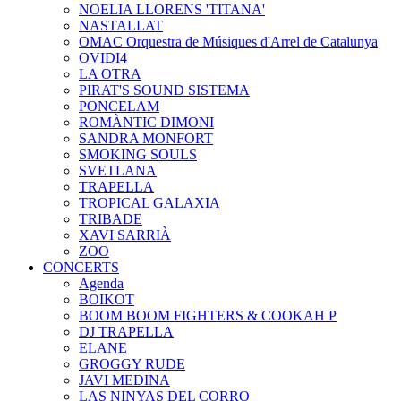
NOELIA LLORENS 'TITANA'
NASTALLAT
OMAC Orquestra de Músiques d'Arrel de Catalunya
OVIDI4
LA OTRA
PIRAT'S SOUND SISTEMA
PONCELAM
ROMÀNTIC DIMONI
SANDRA MONFORT
SMOKING SOULS
SVETLANA
TRAPELLA
TROPICAL GALAXIA
TRIBADE
XAVI SARRIÀ
ZOO
CONCERTS
Agenda
BOIKOT
BOOM BOOM FIGHTERS & COOKAH P
DJ TRAPELLA
ELANE
GROGGY RUDE
JAVI MEDINA
LAS NINYAS DEL CORRO