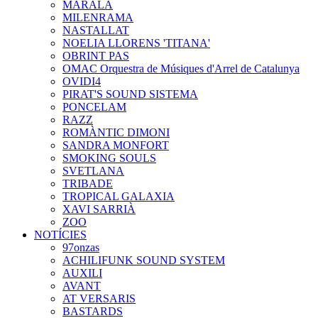
MARALA
MILENRAMA
NASTALLAT
NOELIA LLORENS 'TITANA'
OBRINT PAS
OMAC Orquestra de Músiques d'Arrel de Catalunya
OVIDI4
PIRAT'S SOUND SISTEMA
PONCELAM
RAZZ
ROMÀNTIC DIMONI
SANDRA MONFORT
SMOKING SOULS
SVETLANA
TRIBADE
TROPICAL GALAXIA
XAVI SARRIÀ
ZOO
NOTÍCIES
97onzas
ACHILIFUNK SOUND SYSTEM
AUXILI
AVANT
AT VERSARIS
BASTARDS