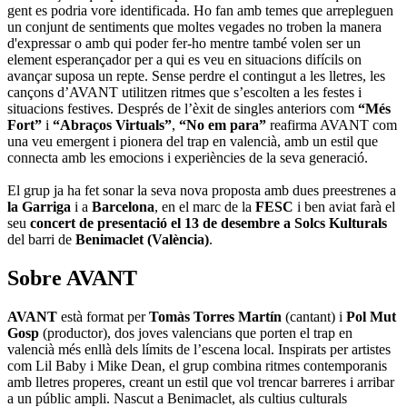
gent es podria vore identificada. Ho fan amb temes que arrepleguen
un conjunt de sentiments que moltes vegades no troben la manera
d'expressar o amb qui poder fer-ho mentre també volen ser un
element esperançador per a qui es veu en situacions difícils on
avançar suposa un repte. Sense perdre el contingut a les lletres, les
cançons d’AVANT utilitzen ritmes que s’escolten a les festes i
situacions festives. Després de l’èxit de singles anteriors com
“Més
Fort”
i
“Abraços Virtuals”
,
“No em para”
reafirma AVANT com
una veu emergent i pionera del trap en valencià, amb un estil que
connecta amb les emocions i experiències de la seva generació.
El grup ja ha fet sonar la seva nova proposta amb dues preestrenes a
la Garriga
i a
Barcelona
, en el marc de la
FESC
i ben aviat farà el
seu
concert de presentació el 13 de desembre a Solcs Kulturals
del barri de
Benimaclet (València)
.
Sobre AVANT
AVANT
està format per
Tomàs Torres Martín
(cantant) i
Pol Mut
Gosp
(productor), dos joves valencians que porten el trap en
valencià més enllà dels límits de l’escena local. Inspirats per artistes
com Lil Baby i Mike Dean, el grup combina ritmes contemporanis
amb lletres properes, creant un estil que vol trencar barreres i arribar
a un públic ampli. Nascut a Benimaclet, als cultius culturals