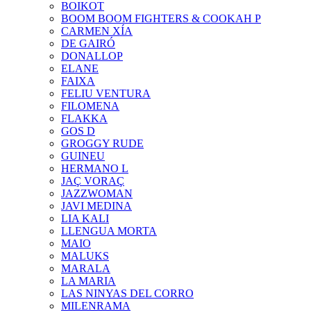
BOIKOT
BOOM BOOM FIGHTERS & COOKAH P
CARMEN XÍA
DE GAIRÓ
DONALLOP
ELANE
FAIXA
FELIU VENTURA
FILOMENA
FLAKKA
GOS D
GROGGY RUDE
GUINEU
HERMANO L
JAÇ VORAÇ
JAZZWOMAN
JAVI MEDINA
LIA KALI
LLENGUA MORTA
MAIO
MALUKS
MARALA
LA MARIA
LAS NINYAS DEL CORRO
MILENRAMA