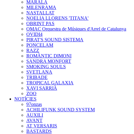
MARALA
MILENRAMA
NASTALLAT
NOELIA LLORENS 'TITANA'
OBRINT PAS
OMAC Orquestra de Músiques d'Arrel de Catalunya
OVIDI4
PIRAT'S SOUND SISTEMA
PONCELAM
RAZZ
ROMÀNTIC DIMONI
SANDRA MONFORT
SMOKING SOULS
SVETLANA
TRIBADE
TROPICAL GALAXIA
XAVI SARRIÀ
ZOO
NOTÍCIES
97onzas
ACHILIFUNK SOUND SYSTEM
AUXILI
AVANT
AT VERSARIS
BASTARDS