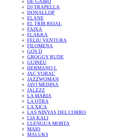
DE GAIRÓ
DJ TRAPELLA
DONALLOP
ELANE
EL TRIB REIAL
FAIXA
FLAKKA
FELIU VENTURA
FILOMENA
GOS D
GROGGY RUDE
GUINEU
HERMANO L
JAÇ VORAÇ
JAZZWOMAN
JAVI MEDINA
JALEZZ
LA MARIA
LA OTRA
LA XICA
LAS NINYAS DEL CORRO
LIA KALI
LLENGUA MORTA
MAIO
MALUKS