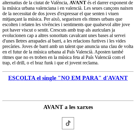
alternatius de la ciutat de València,
AVANT
és el darrer exponent de
la música urbana valenciana i en valencià. Les seues cançons naixen
de la necessitat de dos joves d'expressar el que senten i viuen
mitjançant la música. Per això, segueixen els ritmes urbans que
escolten i relaten les vivències i sentiments que qualsevol altre jove
pot haver viscut o sentit. Crescuts amb trap als auriculars ja
evolucionen cap a altres sonoritats cavalcant unes bases al servei
d'unes lletres arrapades al barri, a les relacions furtives i les vides
precàries. Joves de barri amb un talent que anuncia una clau de volta
en el futur de la música urbana al País Valencià. Aposten també
ritmes que no es troben en la música feta al País Valencià com el
trap, el drill, o el braz funk i que el jovent reclama.
ESCOLTA el single "NO EM PARA" d'AVANT
AVANT a les xarxes