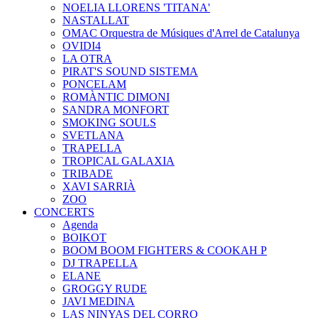
NOELIA LLORENS 'TITANA'
NASTALLAT
OMAC Orquestra de Músiques d'Arrel de Catalunya
OVIDI4
LA OTRA
PIRAT'S SOUND SISTEMA
PONCELAM
ROMÀNTIC DIMONI
SANDRA MONFORT
SMOKING SOULS
SVETLANA
TRAPELLA
TROPICAL GALAXIA
TRIBADE
XAVI SARRIÀ
ZOO
CONCERTS
Agenda
BOIKOT
BOOM BOOM FIGHTERS & COOKAH P
DJ TRAPELLA
ELANE
GROGGY RUDE
JAVI MEDINA
LAS NINYAS DEL CORRO