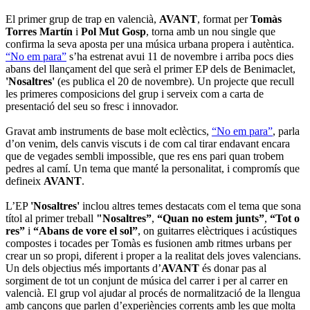
El primer grup de trap en valencià,
AVANT
, format per
Tomàs
Torres Martín
i
Pol Mut Gosp
, torna amb un nou single que
confirma la seva aposta per una música urbana propera i autèntica.
“No em para”
s’ha estrenat avui 11 de novembre i arriba pocs dies
abans del llançament del que serà el primer EP dels de Benimaclet,
'Nosaltres'
(es publica el 20 de novembre). Un projecte que recull
les primeres composicions del grup i serveix com a carta de
presentació del seu so fresc i innovador.
Gravat amb instruments de base molt eclèctics,
“No em para”
, parla
d’on venim, dels canvis viscuts i de com cal tirar endavant encara
que de vegades sembli impossible, que res ens pari quan trobem
pedres al camí. Un tema que manté la personalitat, i compromís que
defineix
AVANT
.
L’EP
'Nosaltres'
inclou altres temes destacats com el tema que sona
títol al primer treball
"Nosaltres”
,
“Quan no estem junts”
,
“Tot o
res”
i
“Abans de vore el sol”
, on guitarres elèctriques i acústiques
compostes i tocades per Tomàs es fusionen amb ritmes urbans per
crear un so propi, diferent i proper a la realitat dels joves valencians.
Un dels objectius més importants d’
AVANT
és donar pas al
sorgiment de tot un conjunt de música del carrer i per al carrer en
valencià. El grup vol ajudar al procés de normalització de la llengua
amb cançons que parlen d’experiències corrents amb les que molta