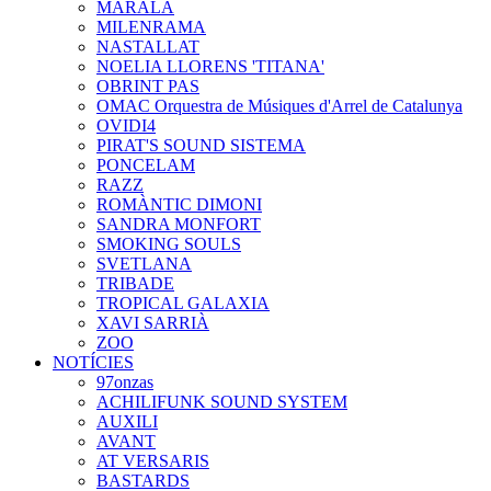
MARALA
MILENRAMA
NASTALLAT
NOELIA LLORENS 'TITANA'
OBRINT PAS
OMAC Orquestra de Músiques d'Arrel de Catalunya
OVIDI4
PIRAT'S SOUND SISTEMA
PONCELAM
RAZZ
ROMÀNTIC DIMONI
SANDRA MONFORT
SMOKING SOULS
SVETLANA
TRIBADE
TROPICAL GALAXIA
XAVI SARRIÀ
ZOO
NOTÍCIES
97onzas
ACHILIFUNK SOUND SYSTEM
AUXILI
AVANT
AT VERSARIS
BASTARDS