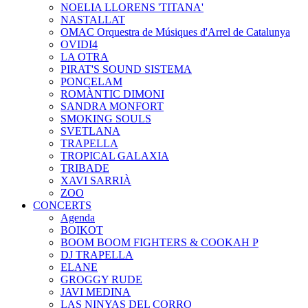
NOELIA LLORENS 'TITANA'
NASTALLAT
OMAC Orquestra de Músiques d'Arrel de Catalunya
OVIDI4
LA OTRA
PIRAT'S SOUND SISTEMA
PONCELAM
ROMÀNTIC DIMONI
SANDRA MONFORT
SMOKING SOULS
SVETLANA
TRAPELLA
TROPICAL GALAXIA
TRIBADE
XAVI SARRIÀ
ZOO
CONCERTS
Agenda
BOIKOT
BOOM BOOM FIGHTERS & COOKAH P
DJ TRAPELLA
ELANE
GROGGY RUDE
JAVI MEDINA
LAS NINYAS DEL CORRO