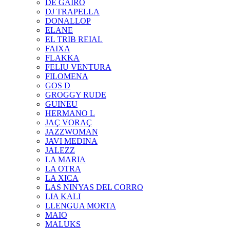
DE GAIRÓ
DJ TRAPELLA
DONALLOP
ELANE
EL TRIB REIAL
FAIXA
FLAKKA
FELIU VENTURA
FILOMENA
GOS D
GROGGY RUDE
GUINEU
HERMANO L
JAÇ VORAÇ
JAZZWOMAN
JAVI MEDINA
JALEZZ
LA MARIA
LA OTRA
LA XICA
LAS NINYAS DEL CORRO
LIA KALI
LLENGUA MORTA
MAIO
MALUKS