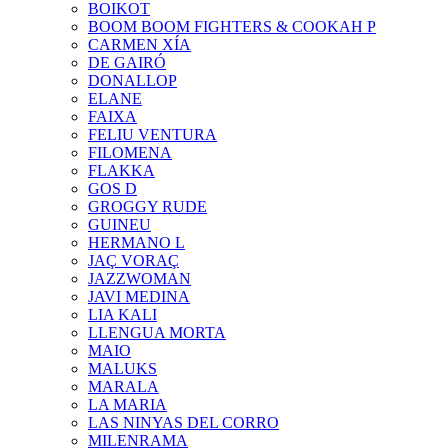
BOIKOT
BOOM BOOM FIGHTERS & COOKAH P
CARMEN XÍA
DE GAIRÓ
DONALLOP
ELANE
FAIXA
FELIU VENTURA
FILOMENA
FLAKKA
GOS D
GROGGY RUDE
GUINEU
HERMANO L
JAÇ VORAÇ
JAZZWOMAN
JAVI MEDINA
LIA KALI
LLENGUA MORTA
MAIO
MALUKS
MARALA
LA MARIA
LAS NINYAS DEL CORRO
MILENRAMA