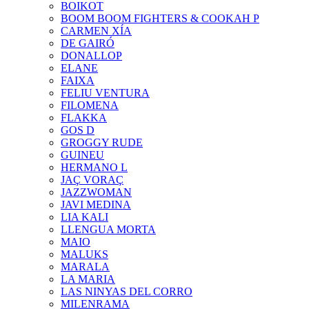
BOIKOT
BOOM BOOM FIGHTERS & COOKAH P
CARMEN XÍA
DE GAIRÓ
DONALLOP
ELANE
FAIXA
FELIU VENTURA
FILOMENA
FLAKKA
GOS D
GROGGY RUDE
GUINEU
HERMANO L
JAÇ VORAÇ
JAZZWOMAN
JAVI MEDINA
LIA KALI
LLENGUA MORTA
MAIO
MALUKS
MARALA
LA MARIA
LAS NINYAS DEL CORRO
MILENRAMA