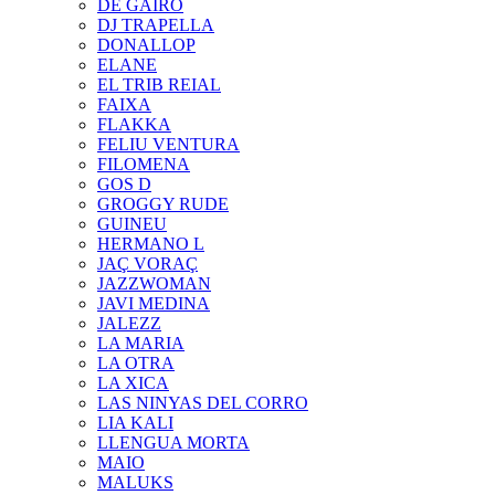
DE GAIRÓ
DJ TRAPELLA
DONALLOP
ELANE
EL TRIB REIAL
FAIXA
FLAKKA
FELIU VENTURA
FILOMENA
GOS D
GROGGY RUDE
GUINEU
HERMANO L
JAÇ VORAÇ
JAZZWOMAN
JAVI MEDINA
JALEZZ
LA MARIA
LA OTRA
LA XICA
LAS NINYAS DEL CORRO
LIA KALI
LLENGUA MORTA
MAIO
MALUKS