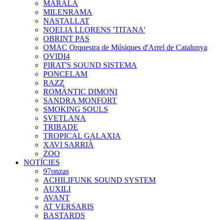
MARALA
MILENRAMA
NASTALLAT
NOELIA LLORENS 'TITANA'
OBRINT PAS
OMAC Orquestra de Músiques d'Arrel de Catalunya
OVIDI4
PIRAT'S SOUND SISTEMA
PONCELAM
RAZZ
ROMÀNTIC DIMONI
SANDRA MONFORT
SMOKING SOULS
SVETLANA
TRIBADE
TROPICAL GALAXIA
XAVI SARRIÀ
ZOO
NOTÍCIES
97onzas
ACHILIFUNK SOUND SYSTEM
AUXILI
AVANT
AT VERSARIS
BASTARDS