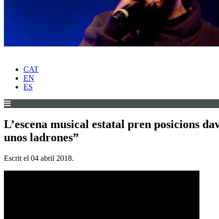
CAT
EN
ES
L’escena musical estatal pren posicions dav
unos ladrones”
Escrit el
04 abril 2018
.