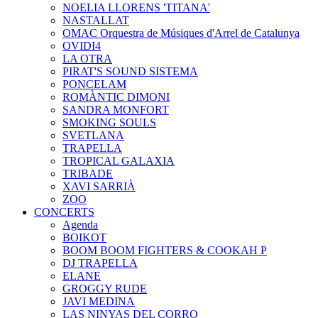
NOELIA LLORENS 'TITANA'
NASTALLAT
OMAC Orquestra de Músiques d'Arrel de Catalunya
OVIDI4
LA OTRA
PIRAT'S SOUND SISTEMA
PONCELAM
ROMÀNTIC DIMONI
SANDRA MONFORT
SMOKING SOULS
SVETLANA
TRAPELLA
TROPICAL GALAXIA
TRIBADE
XAVI SARRIÀ
ZOO
CONCERTS
Agenda
BOIKOT
BOOM BOOM FIGHTERS & COOKAH P
DJ TRAPELLA
ELANE
GROGGY RUDE
JAVI MEDINA
LAS NINYAS DEL CORRO