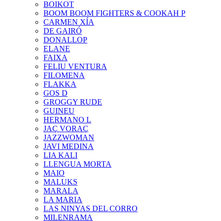
BOIKOT
BOOM BOOM FIGHTERS & COOKAH P
CARMEN XÍA
DE GAIRÓ
DONALLOP
ELANE
FAIXA
FELIU VENTURA
FILOMENA
FLAKKA
GOS D
GROGGY RUDE
GUINEU
HERMANO L
JAÇ VORAÇ
JAZZWOMAN
JAVI MEDINA
LIA KALI
LLENGUA MORTA
MAIO
MALUKS
MARALA
LA MARIA
LAS NINYAS DEL CORRO
MILENRAMA