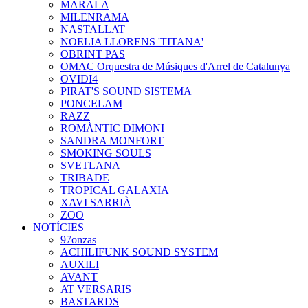
MARALA
MILENRAMA
NASTALLAT
NOELIA LLORENS 'TITANA'
OBRINT PAS
OMAC Orquestra de Músiques d'Arrel de Catalunya
OVIDI4
PIRAT'S SOUND SISTEMA
PONCELAM
RAZZ
ROMÀNTIC DIMONI
SANDRA MONFORT
SMOKING SOULS
SVETLANA
TRIBADE
TROPICAL GALAXIA
XAVI SARRIÀ
ZOO
NOTÍCIES
97onzas
ACHILIFUNK SOUND SYSTEM
AUXILI
AVANT
AT VERSARIS
BASTARDS