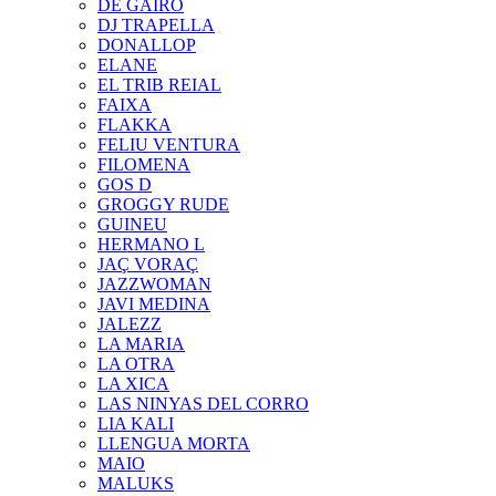
DE GAIRÓ
DJ TRAPELLA
DONALLOP
ELANE
EL TRIB REIAL
FAIXA
FLAKKA
FELIU VENTURA
FILOMENA
GOS D
GROGGY RUDE
GUINEU
HERMANO L
JAÇ VORAÇ
JAZZWOMAN
JAVI MEDINA
JALEZZ
LA MARIA
LA OTRA
LA XICA
LAS NINYAS DEL CORRO
LIA KALI
LLENGUA MORTA
MAIO
MALUKS