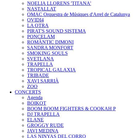
NOELIA LLORENS 'TITANA'
NASTALLAT
OMAC Orquestra de Músiques d'Arrel de Catalunya
OVIDI4
LA OTRA
PIRAT'S SOUND SISTEMA
PONCELAM
ROMÀNTIC DIMONI
SANDRA MONFORT
SMOKING SOULS
SVETLANA
TRAPELLA
TROPICAL GALAXIA
TRIBADE
XAVI SARRIÀ
ZOO
CONCERTS
Agenda
BOIKOT
BOOM BOOM FIGHTERS & COOKAH P
DJ TRAPELLA
ELANE
GROGGY RUDE
JAVI MEDINA
LAS NINYAS DEL CORRO