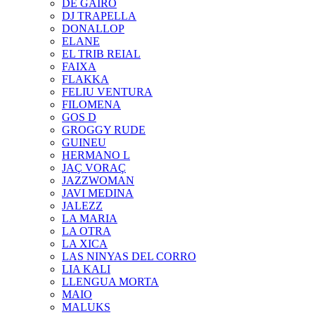
DE GAIRÓ
DJ TRAPELLA
DONALLOP
ELANE
EL TRIB REIAL
FAIXA
FLAKKA
FELIU VENTURA
FILOMENA
GOS D
GROGGY RUDE
GUINEU
HERMANO L
JAÇ VORAÇ
JAZZWOMAN
JAVI MEDINA
JALEZZ
LA MARIA
LA OTRA
LA XICA
LAS NINYAS DEL CORRO
LIA KALI
LLENGUA MORTA
MAIO
MALUKS