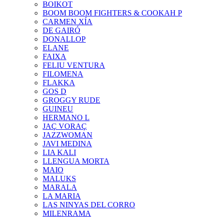
BOIKOT
BOOM BOOM FIGHTERS & COOKAH P
CARMEN XÍA
DE GAIRÓ
DONALLOP
ELANE
FAIXA
FELIU VENTURA
FILOMENA
FLAKKA
GOS D
GROGGY RUDE
GUINEU
HERMANO L
JAÇ VORAÇ
JAZZWOMAN
JAVI MEDINA
LIA KALI
LLENGUA MORTA
MAIO
MALUKS
MARALA
LA MARIA
LAS NINYAS DEL CORRO
MILENRAMA