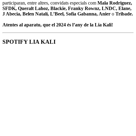
participaran, entre altres, convidats especials com
Mala Rodriguez,
SFDK, Queralt Lahoz, Blackie, Franky Rownz, LNDC, Elane,
J Abecia, Belen Natalí, L’Beel, Sofia Gabanna, Anier
o
Tribade.
Atentes al aparatu, que el 2024 és l’any de la Lia Kali!
SPOTIFY LIA KALI