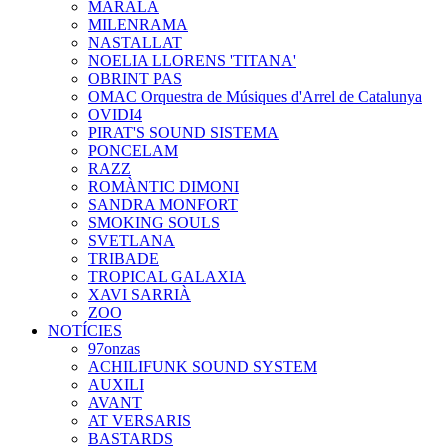
MARALA
MILENRAMA
NASTALLAT
NOELIA LLORENS 'TITANA'
OBRINT PAS
OMAC Orquestra de Músiques d'Arrel de Catalunya
OVIDI4
PIRAT'S SOUND SISTEMA
PONCELAM
RAZZ
ROMÀNTIC DIMONI
SANDRA MONFORT
SMOKING SOULS
SVETLANA
TRIBADE
TROPICAL GALAXIA
XAVI SARRIÀ
ZOO
NOTÍCIES
97onzas
ACHILIFUNK SOUND SYSTEM
AUXILI
AVANT
AT VERSARIS
BASTARDS