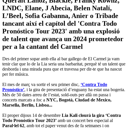
Queralt Lahoz, Blackie, Franky Rownz,
LNDC, Elane, J Abecia, Belen Natalí,
L’Beel, Sofia Gabanna, Anier o Tribade
tancant així el capítol del 'Contra Todo
Pronóstico Tour 2023' amb una explosió
de talent que avança un 2024 prometedor
per a la cantant del Carmel
Des del primer sopar amb ella al bar gallego de El Carmel ja vam
tenir clar que lo de la Lia seria una barbaritat, perquè té un talent que
desborda i una mirada pura que et travessa per dir-te que ha nascut
per fer música.
El mes de març va sortir el seu primer disc,
‘Contra Todo
Pronóstico’
, i la gira de presentació d’enguany ha estat una bogeria.
Més de 50 dates arreu de l’estat, sold-outs per allà on passa i
concerts marcats a foc a
NYC, Bogotá, Ciudad de Mexico,
Marsella, Berlin, Lisboa...
El proper dijous 14 de desembre
Lia Kali
clourà la gira ‘Contra
Todo Pronóstico Tour 2023’
amb un concert ben especial al
Paral·lel 62
, amb tot el paper venut des de fa setmanes i on