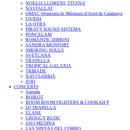
NOELIA LLORENS 'TITANA'
NASTALLAT
OMAC Orquestra de Músiques d'Arrel de Catalunya
OVIDI4
LA OTRA
PIRAT'S SOUND SISTEMA
PONCELAM
ROMÀNTIC DIMONI
SANDRA MONFORT
SMOKING SOULS
SVETLANA
TRAPELLA
TROPICAL GALAXIA
TRIBADE
XAVI SARRIÀ
ZOO
CONCERTS
Agenda
BOIKOT
BOOM BOOM FIGHTERS & COOKAH P
DJ TRAPELLA
ELANE
GROGGY RUDE
JAVI MEDINA
LAS NINYAS DEL CORRO