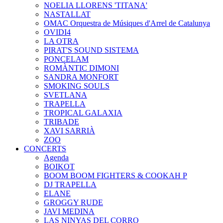
NOELIA LLORENS 'TITANA'
NASTALLAT
OMAC Orquestra de Músiques d'Arrel de Catalunya
OVIDI4
LA OTRA
PIRAT'S SOUND SISTEMA
PONCELAM
ROMÀNTIC DIMONI
SANDRA MONFORT
SMOKING SOULS
SVETLANA
TRAPELLA
TROPICAL GALAXIA
TRIBADE
XAVI SARRIÀ
ZOO
CONCERTS
Agenda
BOIKOT
BOOM BOOM FIGHTERS & COOKAH P
DJ TRAPELLA
ELANE
GROGGY RUDE
JAVI MEDINA
LAS NINYAS DEL CORRO