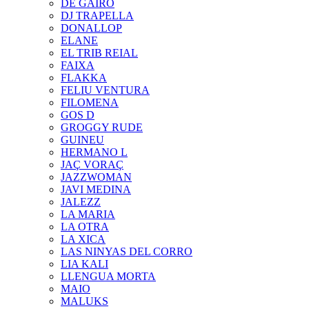
DE GAIRÓ
DJ TRAPELLA
DONALLOP
ELANE
EL TRIB REIAL
FAIXA
FLAKKA
FELIU VENTURA
FILOMENA
GOS D
GROGGY RUDE
GUINEU
HERMANO L
JAÇ VORAÇ
JAZZWOMAN
JAVI MEDINA
JALEZZ
LA MARIA
LA OTRA
LA XICA
LAS NINYAS DEL CORRO
LIA KALI
LLENGUA MORTA
MAIO
MALUKS