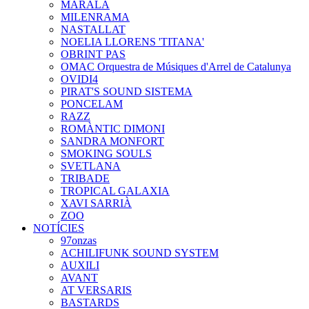
MARALA
MILENRAMA
NASTALLAT
NOELIA LLORENS 'TITANA'
OBRINT PAS
OMAC Orquestra de Músiques d'Arrel de Catalunya
OVIDI4
PIRAT'S SOUND SISTEMA
PONCELAM
RAZZ
ROMÀNTIC DIMONI
SANDRA MONFORT
SMOKING SOULS
SVETLANA
TRIBADE
TROPICAL GALAXIA
XAVI SARRIÀ
ZOO
NOTÍCIES
97onzas
ACHILIFUNK SOUND SYSTEM
AUXILI
AVANT
AT VERSARIS
BASTARDS