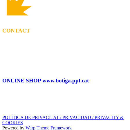
CONTACT
BOOKING
Tel: (+34) 615 27 69 02
contractacio@ppf.cat
SHOP
Tel.: (+34) 93 878 74 80 comandes@ppf.cat
ONLINE SHOP www.botiga.ppf.cat
SEGELL DISCOGRÀFIC, LLICÈNCIES,
PROMOS i EDITORIAL
info@ppf.cat
POLÍTICA DE PRIVACITAT / PRIVACIDAD / PRIVACITY &
COOKIES
Powered by
Warp Theme Framework