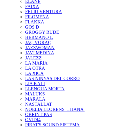
ELANE
FAIXA
FELIU VENTURA
FILOMENA
FLAKKA
GOS D
GROGGY RUDE
HERMANO L
JAÇ VORAÇ
JAZZWOMAN
JAVI MEDINA
JALEZZ
LA MARIA
LA OTRA
LA XICA
LAS NINYAS DEL CORRO
LIA KALI
LLENGUA MORTA
MALUKS
MARALA
NASTALLAT
NOELIA LLORENS 'TITANA'
OBRINT PAS
OVIDI4
PIRAT'S SOUND SISTEMA