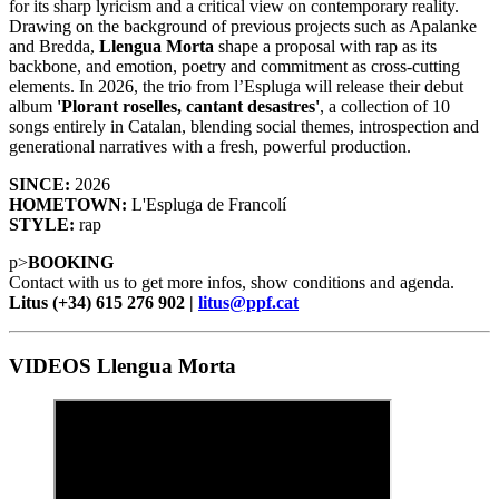
for its sharp lyricism and a critical view on contemporary reality.
Drawing on the background of previous projects such as Apalanke
and Bredda,
Llengua Morta
shape a proposal with rap as its
backbone, and emotion, poetry and commitment as cross-cutting
elements. In 2026, the trio from l’Espluga will release their debut
album
'Plorant roselles, cantant desastres'
, a collection of 10
songs entirely in Catalan, blending social themes, introspection and
generational narratives with a fresh, powerful production.
SINCE:
2026
HOMETOWN:
L'Espluga de Francolí
STYLE:
rap
p>
BOOKING
Contact with us to get more infos, show conditions and agenda.
Litus (+34) 615 276 902 |
litus@ppf.cat
VIDEOS Llengua Morta